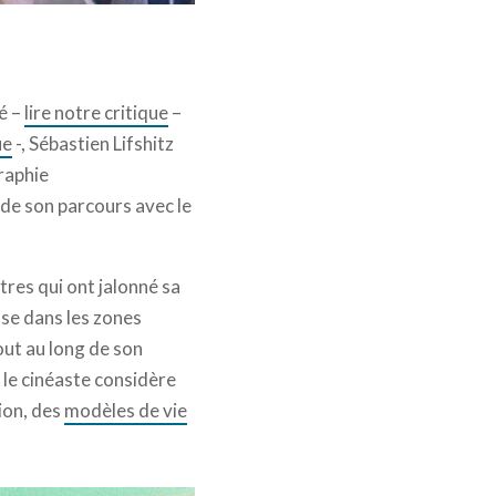
é –
lire notre critique
–
ue
-, Sébastien Lifshitz
graphie
rde son parcours avec le
tres qui ont jalonné sa
use dans les zones
ut au long de son
, le cinéaste considère
ion, des
modèles de vie