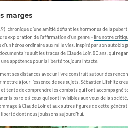
 famille © Alpha-France - Agat Films
des marges
9), chronique d’une amitié défiant les hormones de la pubert
dre exploration de l’affirmation d’un genre –
lire notre critiq
s d’un héros ordinaire aux mille vies. Inspiré par son autobio
 documentaire suit les traces de Claude Loir, 80 ans, qui rega
 une appétence pour la liberté toujours intacte.
ement ses distances avec un livre construit autour des rencon
r mettre à jour l’essence de ses sujets, Sébastien Lifshitz cre
et tente de comprendre les combats qui l’ont accompagné to
er la parole à ceux qui sont invisibles aux yeux de la société
ommage à Claude Loir et aux autres figures de cette générat
a liberté dont nous jouissons aujourd’hui.