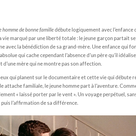
e famille © AMT productions - Agat Film
e homme de bonne famille
débute logiquement avec l’enfance d
 vie marqué par une liberté totale : le jeune garçon partait se
ne avec la bénédiction de sa grand-mère. Une enfance qui fo
solue qui cache cependant l’absence d’un père qu’il idéalise bi
et d’une mère qui ne montre pas son affection.
x qui planent sur le documentaire et cette vie qui débute 
e attache familiale, le jeune homme part à l’aventure. Comme 
plement « laissé porter par le vent ». Un voyage perpétuel, sans
puis l’affirmation de sa différence.