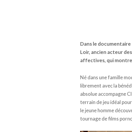
Dans le documentaire
Loir, ancien acteur de
affectives, qui montre
Né dans une famille mod
librement avec la bénéd
absolue accompagne Clau
terrain de jeu idéal po
le jeune homme découvre 
tournage de films porn