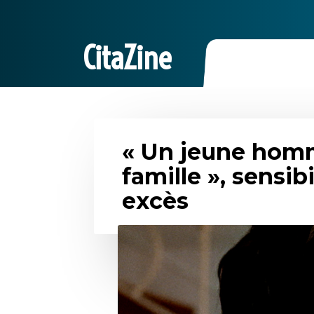
CitaZine
« Un jeune hom
famille », sensibi
excès