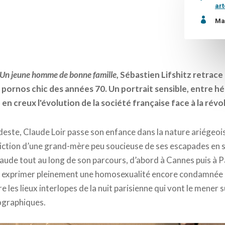
art

Ma
Un jeune homme de bonne famille
, Sébastien Lifshitz retrace
s pornos chic des années 70. Un portrait sensible, entre hé
 en creux l'évolution de la société française face à la rév
este, Claude Loir passe son enfance dans la nature ariégeois
iction d’une grand-mère peu soucieuse de ses escapades en so
de tout au long de son parcours, d’abord à Cannes puis à Par
ur exprimer pleinement une homosexualité encore condamnée p
les lieux interlopes de la nuit parisienne qui vont le mener s
ographiques.