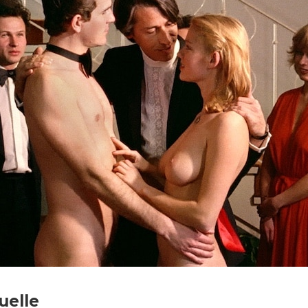
 famille © Alpha-France - Agat Films
uelle