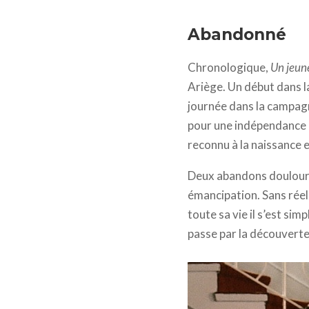
Un jeune homme de bonn
Abandonné
Chronologique,
Un jeun
Ariège. Un début dans la
journée dans la campag
pour une indépendance ab
reconnu à la naissance 
Deux abandons douloureu
émancipation. Sans réell
toute sa vie il s’est sim
passe par la découverte 