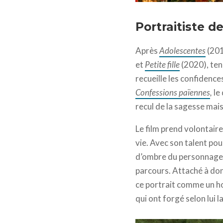
Un jeune homme de bonne
Portraitiste 
Après
Adolescentes
(201
et
Petite fille
(2020), ten
recueille les confidence
Confessions païennes
,
le
recul de la sagesse mais
Le film prend volontair
vie. Avec son talent pou
d’ombre du personnage 
parcours. Attaché à donn
ce portrait comme un h
qui ont forgé selon lui l