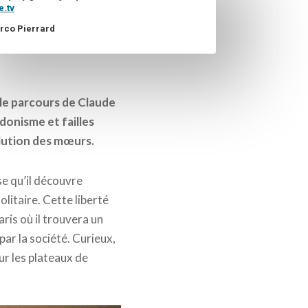
e.tv
rco Pierrard
 le parcours de Claude
donisme et failles
olution des mœurs.
e qu’il découvre
litaire. Cette liberté
is où il trouvera un
ar la société. Curieux,
ur les plateaux de