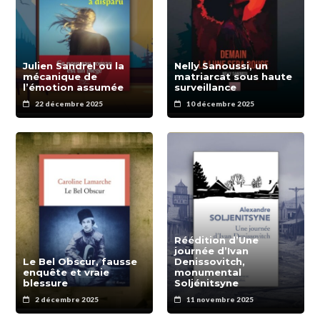
Julien Sandrel ou la
Nelly Sanoussi, un
mécanique de
matriarcat sous haute
l’émotion assumée
surveillance
22 décembre 2025
10 décembre 2025
Réédition d’Une
journée d’Ivan
Le Bel Obscur, fausse
Denissovitch,
enquête et vraie
monumental
blessure
Soljénitsyne
2 décembre 2025
11 novembre 2025