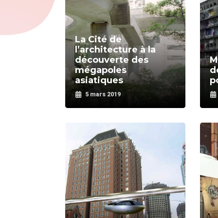
La Cité de
l’architecture à la
découverte des
M
mégapoles
d
asiatiques
po
5 mars 2019