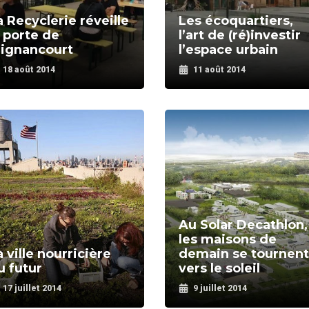
a Recyclerie réveille
Les écoquartiers,
a porte de
l’art de (ré)investir
lignancourt
l’espace urbain
18 août 2014
11 août 2014
Au Solar Decathlon,
les maisons de
a ville nourricière
demain se tournent
u futur
vers le soleil
17 juillet 2014
9 juillet 2014