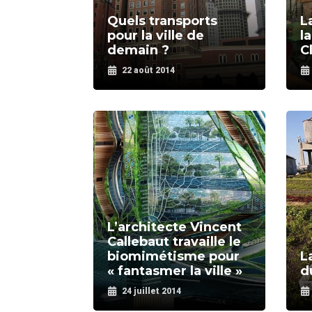
Quels transports
L
pour la ville de
l
demain ?
C
22 août 2014
L’architecte Vincent
Callebaut travaille le
biomimétisme pour
L
« fantasmer la ville »
d
24 juillet 2014