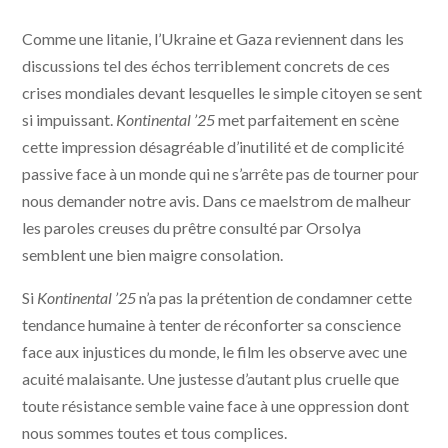
Kontinental '25 © Saga Film, Rt Features, Bord Cadre
Comme une litanie, l’Ukraine et Gaza reviennent dans les
Films, Sovereign Films, Paul Thiltges Distributions -
Météore Films
discussions tel des échos terriblement concrets de ces
crises mondiales devant lesquelles le simple citoyen se sent
si impuissant.
Kontinental ’25
met parfaitement en scène
cette impression désagréable d’inutilité et de complicité
passive face à un monde qui ne s’arrête pas de tourner pour
nous demander notre avis. Dans ce maelstrom de malheur
les paroles creuses du prêtre consulté par Orsolya
semblent une bien maigre consolation.
Si
Kontinental ’25
n’a pas la prétention de condamner cette
tendance humaine à tenter de réconforter sa conscience
face aux injustices du monde, le film les observe avec une
acuité malaisante. Une justesse d’autant plus cruelle que
toute résistance semble vaine face à une oppression dont
nous sommes toutes et tous complices.