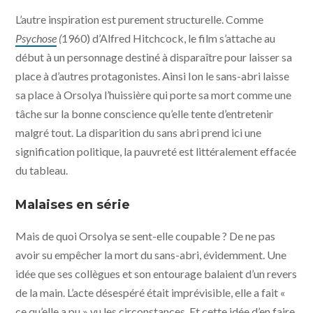
Kontinental '25 © Saga Film, Rt Features, Bord Cadre
L’autre inspiration est purement structurelle. Comme
Films, Sovereign Films, Paul Thiltges Distributions -
Météore Films
Psychose
(
1960) d’Alfred Hitchcock, le film s’attache au
début à un personnage destiné à disparaître pour laisser sa
place à d’autres protagonistes. Ainsi Ion le sans-abri laisse
sa place à Orsolya l’huissière qui porte sa mort comme une
tâche sur la bonne conscience qu’elle tente d’entretenir
malgré tout. La disparition du sans abri prend ici une
signification politique, la pauvreté est littéralement effacée
du tableau.
Malaises en série
Mais de quoi Orsolya se sent-elle coupable ? De ne pas
avoir su empêcher la mort du sans-abri, évidemment. Une
idée que ses collègues et son entourage balaient d’un revers
de la main. L’acte désespéré était imprévisible, elle a fait «
ce qu’elle a pu » vu les circonstances. Et cette idée d’en faire