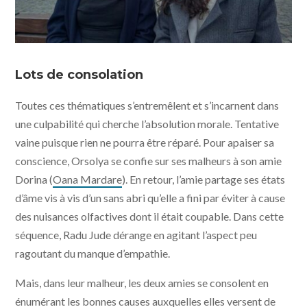
Kontinental '25 © Saga Film, Rt Features, Bord Cadre
Films, Sovereign Films, Paul Thiltges Distributions -
Lots de consolation
Météore Films
Toutes ces thématiques s’entremêlent et s’incarnent dans
une culpabilité qui cherche l’absolution morale. Tentative
vaine puisque rien ne pourra être réparé. Pour apaiser sa
conscience, Orsolya se confie sur ses malheurs à son amie
Dorina (
Oana Mardare
). En retour, l’amie partage ses états
d’âme vis à vis d’un sans abri qu’elle a fini par éviter à cause
des nuisances olfactives dont il était coupable. Dans cette
séquence, Radu Jude dérange en agitant l’aspect peu
ragoutant du manque d’empathie.
Mais, dans leur malheur, les deux amies se consolent en
énumérant les bonnes causes auxquelles elles versent de