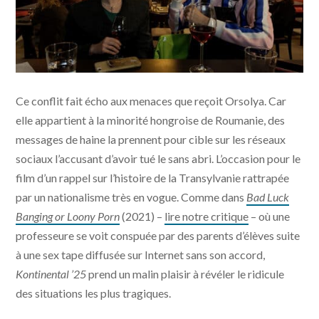
Kontinental '25 © Saga Film, Rt Features, Bord Cadre
Ce conflit fait écho aux menaces que reçoit Orsolya. Car
Films, Sovereign Films, Paul Thiltges Distributions -
Météore Films
elle appartient à la minorité hongroise de Roumanie, des
messages de haine la prennent pour cible sur les réseaux
sociaux l’accusant d’avoir tué le sans abri. L’occasion pour le
film d’un rappel sur l’histoire de la Transylvanie rattrapée
par un nationalisme très en vogue. Comme dans
Bad Luck
Banging or Loony Porn
(2021) –
lire notre critique
– où une
professeure se voit conspuée par des parents d’élèves suite
à une sex tape diffusée sur Internet sans son accord,
Kontinental ’25
prend un malin plaisir à révéler le ridicule
des situations les plus tragiques.