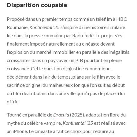
Films, Sovereign Films, Paul Thiltges Distributions -
Disparition coupable
Météore Films
Proposé dans un premier temps comme un téléfilm à HBO
Roumanie,
Kontinental ’25
s’inspire d’une histoire similaire
lue dans la presse roumaine par Radu Jude. Le projet s’est
finalement imposé naturellement au cinéaste devant
l’explosion du marché immobilier en parallèle des inégalités
croissantes dans un pays avec un PIB pourtant en pleine
croissance. Cette question d’injustice économique,
décidément dans l’air du temps, plane sur le film avec le
sacrifice originel du malheureux Ion que l’on suit au début
du film déambulant dans une ville qui n’a pas de place à lui
offrir.
Tourné en parallèle de
Dracula
(2025), adaptation libre du
mythe du célèbre vampire,
Kontinental ’25
est réalisé avec
un iPhone. Le cinéaste a fait ce choix pour réduire au