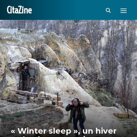
CitaZine
« Winter sleep », un hiver