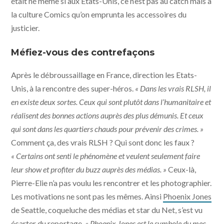
était né même si aux Etats-Unis, ce n’est pas au catch mais à
la culture Comics qu’on emprunta les accessoires du
justicier.
Méfiez-vous des contrefaçons
Après le débroussaillage en France, direction les Etats-
Unis, à la rencontre des super-héros.
« Dans les vrais RLSH, il
en existe deux sortes. Ceux qui sont plutôt dans l’humanitaire et
réalisent des bonnes actions auprès des plus démunis. Et ceux
qui sont dans les quartiers chauds pour prévenir des crimes. »
Comment ça, des vrais RLSH ? Qui sont donc les faux ?
« Certains ont senti le phénomène et veulent seulement faire
leur show et profiter du buzz auprès des médias. »
Ceux-là,
Pierre-Elie n’a pas voulu les rencontrer et les photographier.
Les motivations ne sont pas les mêmes. Ainsi
Phoenix Jones
de Seattle, coqueluche des médias et star du Net, s’est vu
écarter du reportage.
« Phoenix Jones est le symbole du mec