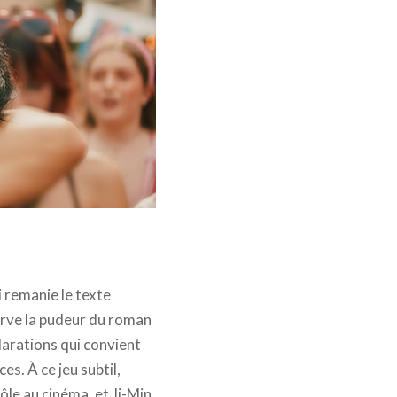
roductions - mk2 Films
i remanie le texte
serve la pudeur du roman
larations qui convient
es. À ce jeu subtil,
ôle au cinéma, et Ji-Min