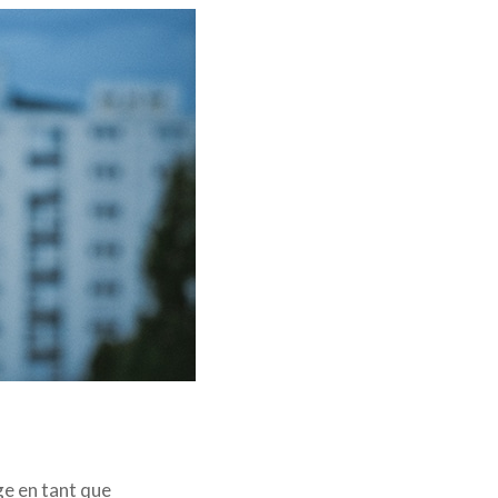
roductions - mk2 Films
e en tant que