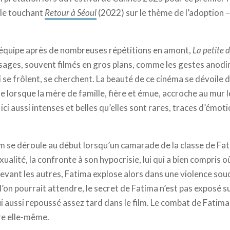
le touchant
Retour à Séoul
(2022) sur le thème de l’adoption 
 équipe après de nombreuses répétitions en amont,
La petite 
visages, souvent filmés en gros plans, comme les gestes anodi
 se frôlent, se cherchent. La beauté de ce cinéma se dévoile 
lorsque la mère de famille, fière et émue, accroche au mur le
ici aussi intenses et belles qu’elles sont rares, traces d’émoti
lm se déroule au début lorsqu’un camarade de la classe de Fati
alité, la confronte à son hypocrisie, lui qui a bien compris où
evant les autres, Fatima explose alors dans une violence soud
’on pourrait attendre, le secret de Fatima n’est pas exposé su
 lui aussi repoussé assez tard dans le film. Le combat de Fatim
tre elle-même.