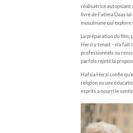
réalisatrice autopsiant 
livre de Fatima Daas lu
musulmane qui explore s
La préparation du film,
Herzi y tenait – n’a fait
professionnels ou renco
parfois rejeté la propos
Hafsia Herzi confie qu’e
religion ou une éducati
esprits a nourri le senti