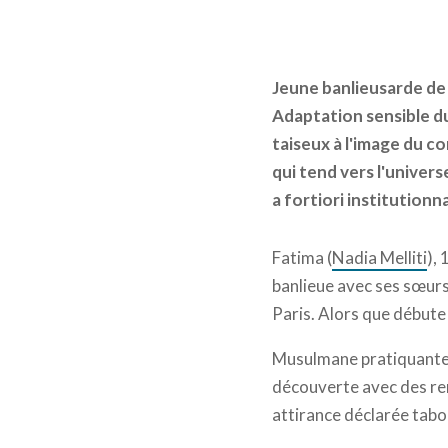
Jeune banlieusarde de 1
Adaptation sensible du
taiseux à l'image du c
qui tend vers l'univer
a fortiori institutionna
Fatima (
Nadia Melliti
),
banlieue avec ses sœurs
Paris. Alors que débute
Musulmane pratiquante, 
découverte avec des ren
attirance déclarée tabo