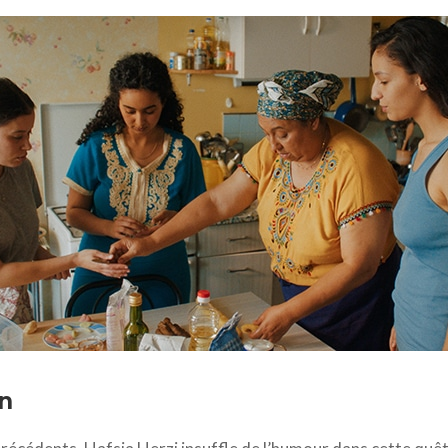
025 JUNE FILMS - KATUH STUDIO - ARTE France Cinéma - ZDF - MK P
n