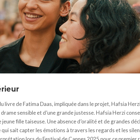
025 JUNE FILMS - KATUH STUDIO - ARTE France Cinéma - ZDF - MK P
rieur
u livre de Fatima Daas, impliquée dans le projet, Hafsia Herz
un drame sensible et d’une grande justesse. Hafsia Herzi con
jeune fille taiseuse. Une absence d’oralité et de grandes déc
qui sait capter les émotions à travers les regards et les silenc
terprétation lors du Festival de Cannes 2025 pour ce premier r