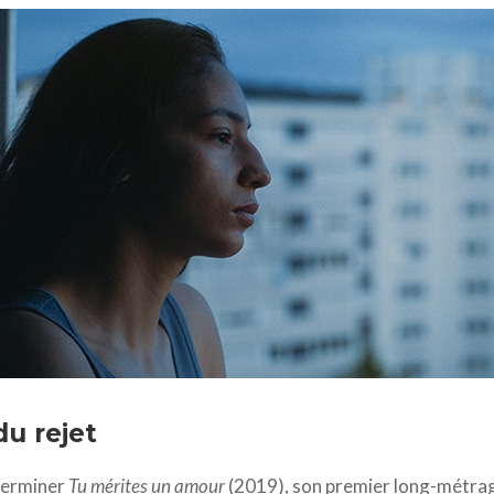
025 JUNE FILMS - KATUH STUDIO - ARTE France Cinéma - ZDF - MK P
du rejet
 terminer
Tu mérites un amour
(2019), son premier long-métrag