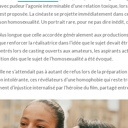
avec pudeur l’agonie interminable d’une relation toxique, lor
i est proposée. La cinéaste se projette immédiatement dans ce
on homosexualité. Un portrait rare, pour ne pas dire inédit, 
 plus longue que celle accordée généralement aux productions
 que renforcer la réalisatrice dans l’idée que le sujet devait êtr
ntrés lors de casting ouverts aux amateurs, les aspirants act
ition dès que le sujet de l’homosexualité a été évoqué.
lle ne s’attendait pas à autant de refus lors de la préparation 
on intolérante, ces révélateurs d’une homophobie qui reste tr
ment d’injustice internalisé par l’héroïne du film, partagé entre