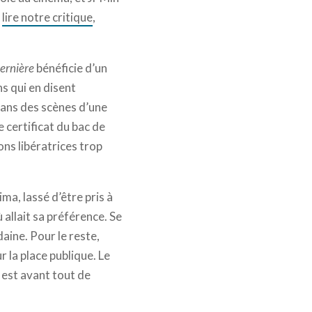
–
lire notre critique
,
dernière
bénéficie d’un
ns qui en disent
dans des scènes d’une
 certificat du bac de
ons libératrices trop
ma, lassé d’être pris à
 allait sa préférence. Se
aine. Pour le reste,
r la place publique. Le
a est avant tout de