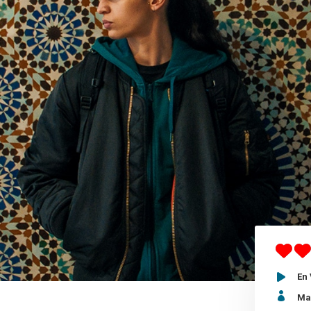
En

Ma