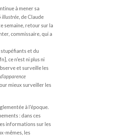
ontinue à mener sa
 illustrée
, de Claude
te semaine, retour sur la
ter, commissaire, qui a
stupéfiants et du
, ce n’est ni plus ni
bserve et surveille les
x d’apparence
our mieux surveiller les
églementée à l’époque.
gnements : dans ces
es informations sur les
eux-mêmes, les