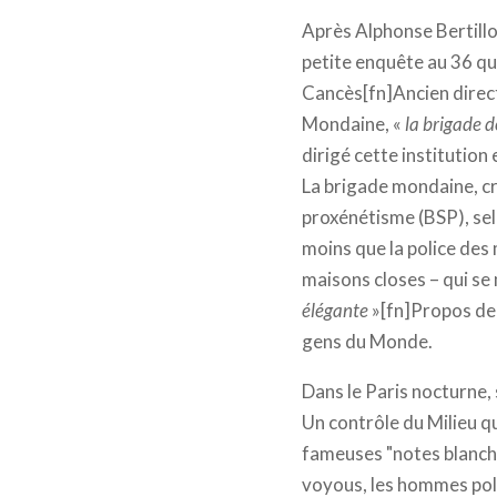
Après Alphonse Bertillo
petite enquête au 36 qua
Cancès[fn]Ancien directe
Mondaine, «
la brigade d
dirigé cette institution
La brigade mondaine, cr
proxénétisme (BSP), selon
moins que la police des 
maisons closes – qui se 
élégante
»[fn]Propos de 
gens du Monde.
Dans le Paris nocturne,
Un contrôle du Milieu q
fameuses "notes blanche
voyous, les hommes poli