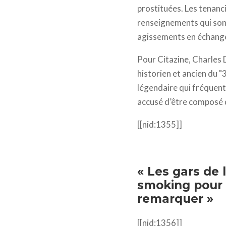
prostituées. Les tenanci
renseignements qui sont
agissements en échange
Pour Citazine, Charles D
historien et ancien du "
légendaire qui fréquente
accusé d’être composé 
[[nid:1355]]
« Les gars de 
smoking pour p
remarquer »
[[nid:1356]]