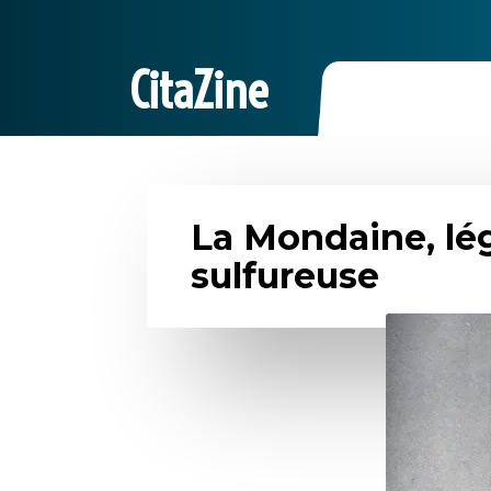
CitaZine
La Mondaine, lé
sulfureuse