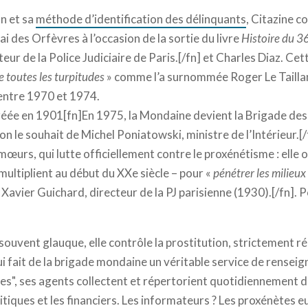
n et sa
méthode d’identification des délinquants
, Citazine c
i des Orfèvres à l’occasion de la sortie du livre
Histoire du 36
ur de la Police Judiciaire de Paris.[/fn] et Charles Diaz. Cet
e toutes les turpitudes
» comme l’a surnommée Roger Le Taillan
 entre 1970 et 1974.
éée en 1901[fn]En 1975, la Mondaine devient la Brigade des 
 le souhait de Michel Poniatowski, ministre de l’Intérieur.[/fn]
mœurs, qui lutte officiellement contre le proxénétisme : elle o
multiplient au début du XXe siècle – pour «
pénétrer les milieu
Xavier Guichard, directeur de la PJ parisienne (1930).[/fn]. P
 souvent glauque, elle contrôle la prostitution, strictement r
ui fait de la brigade mondaine un véritable service de rensei
s", ses agents collectent et répertorient quotidiennement d
tiques et les financiers. Les informateurs ? Les proxénètes 