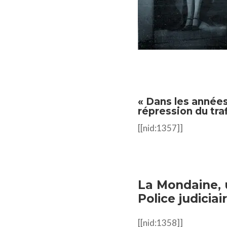
« Dans les années
répression du tra
[[nid:1357]]
La Mondaine, 
Police judiciai
[[nid:1358]]