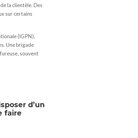
de la clientèle. Des
x sur certains
ationale (IGPN),
res. Une brigade
ulfureuse, souvent
isposer d’un
 faire