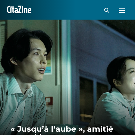
CitaZine
« Jusqu’à l’aube », amitié