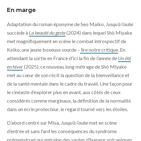
Jusqu'à l'aube © 2024 Maiko SEO – “All the Long Nights”
Film Partners - ArtHouse Films
En marge
Adaptation du roman éponyme de Seo Maiko,
Jusqu’à l’aube
succède à
La beauté du geste
(2024) dans lequel Shô Miyake
met magnifiquement en scène le combat introspectif de
Keiko, une jeune boxeuse sourde –
lire notre critique
. En
attendant la sortie en France d’ici la fin de l’année de
Un été
en hiver
(2025), ce nouveau long métrage de Shô Miyake
met au cœur de son récit la question de la bienveillance et
de la santé mentale dans le cadre du travail. Une façon pour
le cinéaste d’explorer plus en avant, aux côtés de ceux
considérés comme marginaux, la définition de la normalité
dans un écrin protecteur, le regard tourné vers les étoiles.
D’abord centré sur Misa,
Jusqu’à l’aube
met en scène
d’entrée et sans fard les conséquences du syndrome
prémenstruel qui entraîne des sautes d’humeur volcaniques