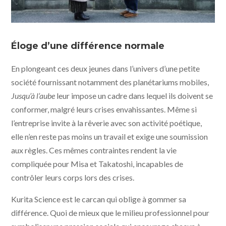
Jusqu'à l'aube © 2024 Maiko SEO – “All the Long Nights”
Film Partners - ArtHouse Films
Éloge d’une différence normale
En plongeant ces deux jeunes dans l’univers d’une petite
société fournissant notamment des planétariums mobiles,
Jusqu’à l’aube
leur impose un cadre dans lequel ils doivent se
conformer, malgré leurs crises envahissantes. Même si
l’entreprise invite à la rêverie avec son activité poétique,
elle n’en reste pas moins un travail et exige une soumission
aux règles. Ces mêmes contraintes rendent la vie
compliquée pour Misa et Takatoshi, incapables de
contrôler leurs corps lors des crises.
Kurita Science est le carcan qui oblige à gommer sa
différence. Quoi de mieux que le milieu professionnel pour