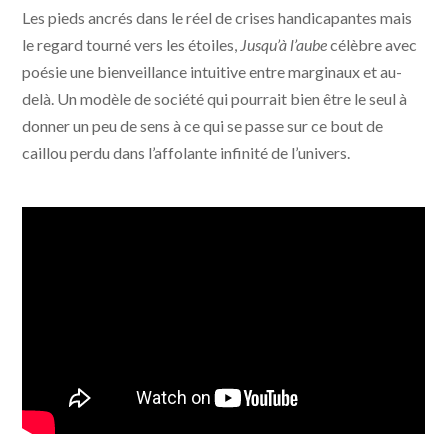
Les pieds ancrés dans le réel de crises handicapantes mais
Film Partners - ArtHouse Films
le regard tourné vers les étoiles,
Jusqu’à l’aube
célèbre avec
poésie une bienveillance intuitive entre marginaux et au-
delà. Un modèle de société qui pourrait bien être le seul à
donner un peu de sens à ce qui se passe sur ce bout de
caillou perdu dans l’affolante infinité de l’univers.