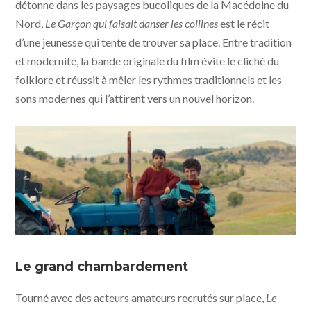
détonne dans les paysages bucoliques de la Macédoine du
Nord,
Le Garçon qui faisait danser les collines
est le récit
d’une jeunesse qui tente de trouver sa place. Entre tradition
et modernité, la bande originale du film évite le cliché du
folklore et réussit à mêler les rythmes traditionnels et les
sons modernes qui l’attirent vers un nouvel horizon.
Le Garçon qui faisait danser les collines © Cinemafutura
- KMBO
Le grand chambardement
Tourné avec des acteurs amateurs recrutés sur place,
Le