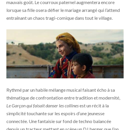
mauvais goût. Le courroux paternel augmentera encore
lorsque sa fille osera défier le mariage arrangé qui l’attend
entraînant un chaos tragi-comique dans tout le village.
Le Garçon qui faisait danser les collines © Cinemafutura
Rythmé par un habile mélange musical faisant écho à sa
- KMBO
thématique de confrontation entre tradition et modernité,
Le Garçon qui faisait danser les collines
est un récit à la
simplicité touchante sur les espoirs d’une jeunesse
connectée. Une fantaisie sur fond de techno balancée
depuis un tracteur mettant en scène un DJ berger que l’on