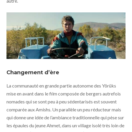
autre.
Le Garçon qui faisait danser les collines © Cinemafutura
- KMBO
Changement d’ère
La communauté en grande partie autonome des Yörüks
mise en avant dans le film composée de bergers autrefois
nomades qui se sont peu à peu sédentarisés est souvent
comparée aux Amishs. Un parallèle un peu réducteur mais
qui donne une idée de l’ambiance traditionnelle qui pèse sur
les épaules du jeune Ahmet, dans un village isolé très loin de