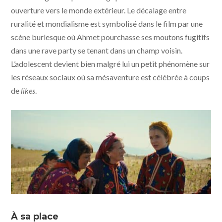
ouverture vers le monde extérieur. Le décalage entre
ruralité et mondialisme est symbolisé dans le film par une
scène burlesque où Ahmet pourchasse ses moutons fugitifs
dans une rave party se tenant dans un champ voisin.
L’adolescent devient bien malgré lui un petit phénomène sur
les réseaux sociaux où sa mésaventure est célébrée à coups
de
likes
.
Le Garçon qui faisait danser les collines © Cinemafutura
- KMBO
À sa place