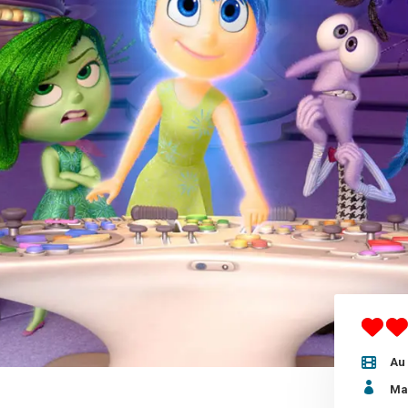
Au 

Ma