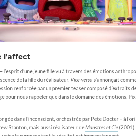
ation Studios // Walt Disney Pictures
 l’affect
– l’esprit d’une jeune fille vu à travers des émotions anthrop
scence de la fille du réalisateur,
Vice-versa
s’annonçait comme 
ession renforcée par un
premier teaser
composé d’extraits de
ge pour nous rappeler que dans le domaine des émotions, Pix
gée dans l’inconscient, orchestrée par Pete Docter – à l’orig
ew Stanton, mais aussi réalisateur de
Monstres et Cie
(2001)
e, voire la surpasse tant le résultat est impressionnant.