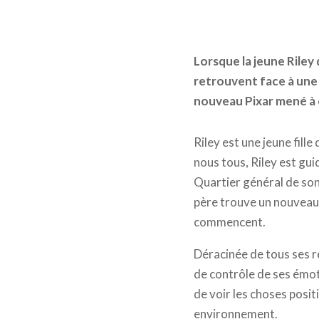
Lorsque la jeune Riley
retrouvent face à une s
nouveau Pixar mené à 
Riley est une jeune fill
nous tous, Riley est gui
Quartier général de son
père trouve un nouveau 
commencent.
Déracinée de tous ses re
de contrôle de ses émoti
de voir les choses posit
environnement.