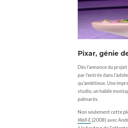
Vice-versa © Pixar Anim
Pixar, génie de
Dès l’annonce du projet 
par l’entrée dans l’adole
qu’ambitieux. Une impr
studio, un habile monta
palmarès.
Non seulement cette plon
Wall-E
(2008) avec Andr
à la hauteur de l’attent