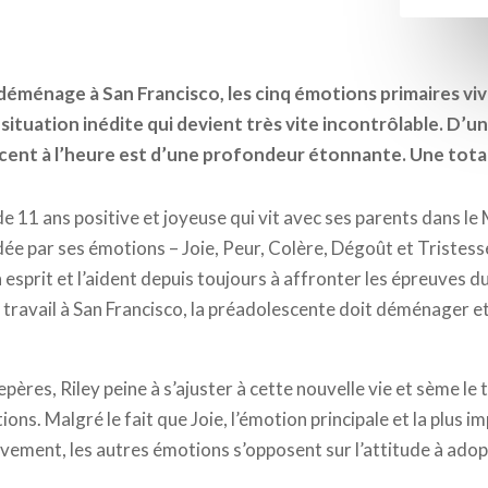
 déménage à San Francisco, les cinq émotions primaires viv
ituation inédite qui devient très vite incontrôlable. D’une
cent à l’heure est d’une profondeur étonnante. Une total
e de 11 ans positive et joyeuse qui vit avec ses parents dans
dée par ses émotions – Joie, Peur, Colère, Dégoût et Tristesse
 esprit et l’aident depuis toujours à affronter les épreuves 
travail à San Francisco, la préadolescente doit déménager et
pères, Riley peine à s’ajuster à cette nouvelle vie et sème le 
ons. Malgré le fait que Joie, l’émotion principale et la plus i
ivement, les autres émotions s’opposent sur l’attitude à adop