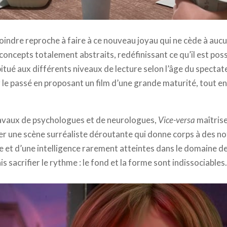
ation Studios // Walt Disney Pictures
moindre reproche à faire à ce nouveau joyau qui ne cède à aucun
 concepts totalement abstraits, redéfinissant ce qu’il est po
itué aux différents niveaux de lecture selon l’âge du spectate
ar le passé en proposant un film d’une grande maturité, tout e
ravaux de psychologues et de neurologues,
Vice-versa
maîtrise
r une scène surréaliste déroutante qui donne corps à des n
e et d’une intelligence rarement atteintes dans le domaine de 
ais sacrifier le rythme : le fond et la forme sont indissociables.