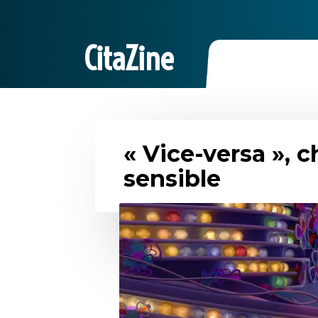
CitaZine
« Vice-versa », 
sensible