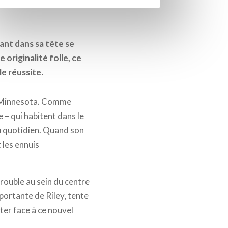
ant dans sa tête se
 originalité folle, ce
e réussite.
 le Minnesota. Comme
 – qui habitent dans le
du quotidien. Quand son
 les ennuis
trouble au sein du centre
mportante de Riley, tente
ter face à ce nouvel