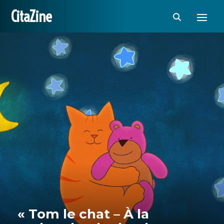
CitaZine
« Tom le chat – À la