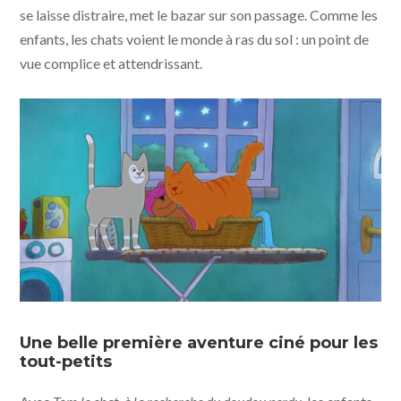
se laisse distraire, met le bazar sur son passage. Comme les
enfants, les chats voient le monde à ras du sol : un point de
vue complice et attendrissant.
Tom le chat - À la recherche du doudou perdu © Phanta
Animation / Jet Boeke
Une belle première aventure ciné pour les
tout-petits