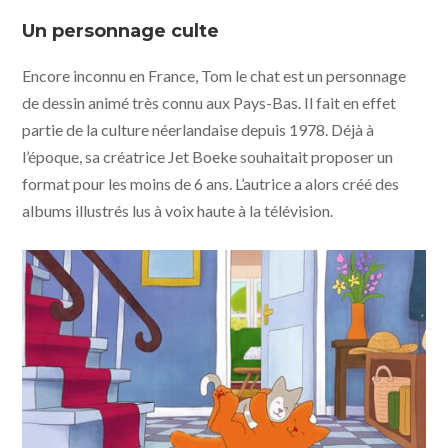
Tom le chat - À la recherche du doudou perdu © Phanta
Animation / Jet Boeke
Un personnage culte
Encore inconnu en France, Tom le chat est un personnage
de dessin animé très connu aux Pays-Bas. Il fait en effet
partie de la culture néerlandaise depuis 1978. Déjà à
l’époque, sa créatrice Jet Boeke souhaitait proposer un
format pour les moins de 6 ans. L’autrice a alors créé des
albums illustrés lus à voix haute à la télévision.