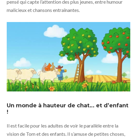
pensé qui capte l’attention des plus jeunes, entre humour
malicieux et chansons entraînantes.
Tom le chat - À la recherche du doudou perdu © Phanta
Animation / Jet Boeke
Un monde à hauteur de chat… et d’enfant
!
Il est facile pour les adultes de voir le parallèle entre la
vision de Tom et des enfants. Il s’amuse de petites choses,