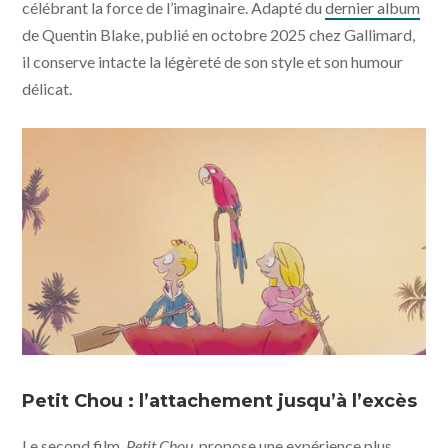
célébrant la force de l’imaginaire. Adapté du
dernier album
de Quentin Blake, publié en octobre 2025 chez Gallimard,
il conserve intacte la légèreté de son style et son humour
délicat.
"Jack et Nancy, les plus belles histoires de Quentin
Blake" © Eagle Eye Drama Limited MMXX1V - Little
Petit Chou : l’attachement jusqu’à l’excès
KMBO
Le second film,
Petit Chou
, propose une expérience plus