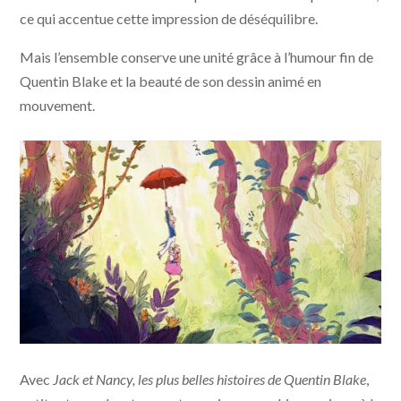
ce qui accentue cette impression de déséquilibre.
Mais l’ensemble conserve une unité grâce à l’humour fin de
Quentin Blake et la beauté de son dessin animé en
mouvement.
"Jack et Nancy, les plus belles histoires de Quentin
Avec
Jack et Nancy, les plus belles histoires de Quentin Blake
,
Blake" © Eagle Eye Drama Limited MMXX1V - Little
KMBO