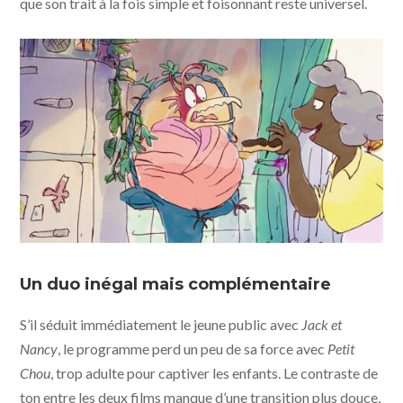
que son trait à la fois simple et foisonnant reste universel.
"Jack et Nancy, les plus belles histoires de Quentin
Blake" © Eagle Eye Drama Limited MMXX1V - Little
Un duo inégal mais complémentaire
KMBO
S’il séduit immédiatement le jeune public avec
Jack et
Nancy
, le programme perd un peu de sa force avec
Petit
Chou
, trop adulte pour captiver les enfants. Le contraste de
ton entre les deux films manque d’une transition plus douce,