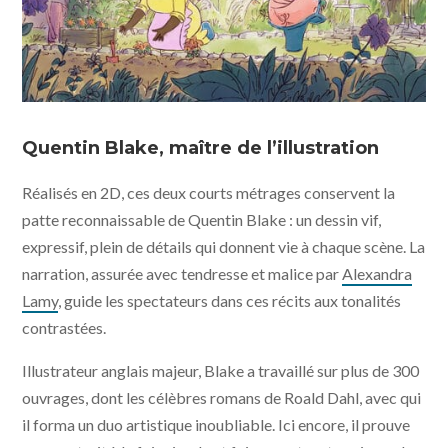
"Jack et Nancy, les plus belles histoires de Quentin
Blake" © Eagle Eye Drama Limited MMXX1V - Little
Quentin Blake, maître de l’illustration
KMBO
Réalisés en 2D, ces deux courts métrages conservent la
patte reconnaissable de Quentin Blake : un dessin vif,
expressif, plein de détails qui donnent vie à chaque scène. La
narration, assurée avec tendresse et malice par
Alexandra
Lamy
, guide les spectateurs dans ces récits aux tonalités
contrastées.
Illustrateur anglais majeur, Blake a travaillé sur plus de 300
ouvrages, dont les célèbres romans de Roald Dahl, avec qui
il forma un duo artistique inoubliable. Ici encore, il prouve