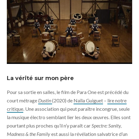
Spectre: Sanity, Madness & the Family © UFO
Distribution
La vérité sur mon père
Pour sa sortie en salles, le film de Para One est précédé du
court métrage
Dustin
(2020) de
Naïla Guiguet
–
lire notre
critique
. Une association qui peut paraître incongrue, seule
la musique électro semblant lier les deux œuvres. Elles sont
pourtant plus proches qu’il n’y paraît car
Spectre: Sanity,
Madness & the Family
est aussi la révélation salvatrice d’un