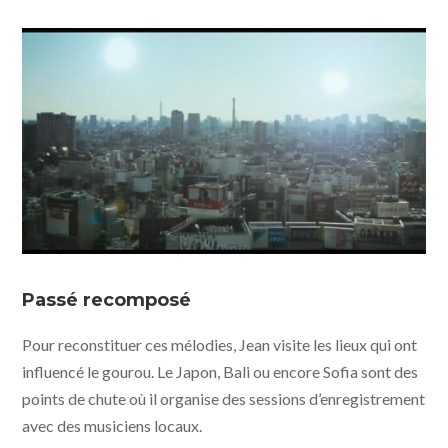
Spectre: Sanity, Madness & the Family © UFO
Distribution
Passé recomposé
Pour reconstituer ces mélodies, Jean visite les lieux qui ont
influencé le gourou. Le Japon, Bali ou encore Sofia sont des
points de chute où il organise des sessions d’enregistrement
avec des musiciens locaux.