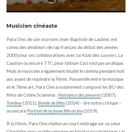
Spectre: Sanity, Madness & the Family © UFO
Distribution
Musicien cinéaste
Para One, de son vrai nom Jean-Baptiste de Laubier, est
connu des amateurs de rap français du début des années
2000 pour ses collaborations avec Le Klub des Loosers, La
Caution ou encore TTC pour l’album
Ceci n’est pas un disque
.
Mais le musicien a également étudié le cinéma pendant huit
ans avant de rejoindre la Fémis. Passerelle entre la musique
et le 7ème art, Para One a notamment composé les BO des
films de Céline Sciamma :
Naissance des pieuvres
(2007),
Tomboy
(2011),
Bande de filles
(2014) – lire notre critique –
ou encore
Portrait de la jeune fille en feu
(2019).
À la Fémis, Para One réalise un court métrage sur sa sœur
Charlotte alors qu’elle séjourne en hôpital psychiatrique. Un