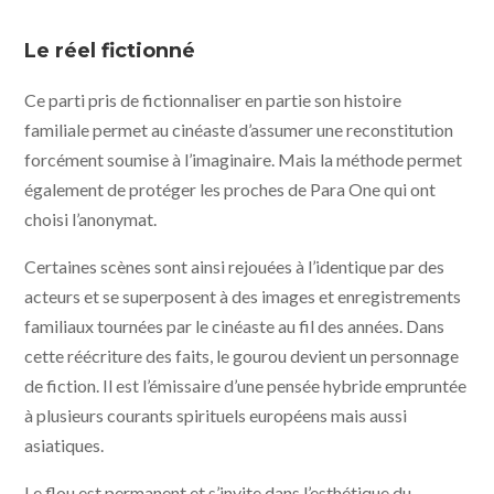
Spectre: Sanity, Madness & the Family © UFO
Distribution
Le réel fictionné
Ce parti pris de fictionnaliser en partie son histoire
familiale permet au cinéaste d’assumer une reconstitution
forcément soumise à l’imaginaire. Mais la méthode permet
également de protéger les proches de Para One qui ont
choisi l’anonymat.
Certaines scènes sont ainsi rejouées à l’identique par des
acteurs et se superposent à des images et enregistrements
familiaux tournées par le cinéaste au fil des années. Dans
cette réécriture des faits, le gourou devient un personnage
de fiction. Il est l’émissaire d’une pensée hybride empruntée
à plusieurs courants spirituels européens mais aussi
asiatiques.
Le flou est permanent et s’invite dans l’esthétique du