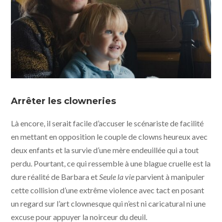
Seule la vie © 2010 Entertainment - Giganten Film -
Pyramide distribution
Arrêter les clowneries
Là encore, il serait facile d’accuser le scénariste de facilité
en mettant en opposition le couple de clowns heureux avec
deux enfants et la survie d’une mère endeuillée qui a tout
perdu. Pourtant, ce qui ressemble à une blague cruelle est la
dure réalité de Barbara et
Seule la vie
parvient à manipuler
cette collision d’une extrême violence avec tact en posant
un regard sur l’art clownesque qui n’est ni caricatural ni une
excuse pour appuyer la noirceur du deuil.