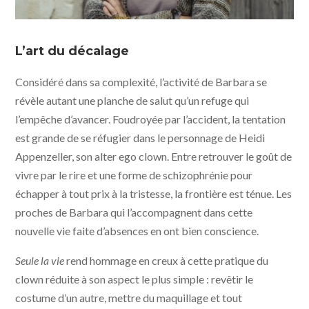
Seule la vie © 2010 Entertainment - Giganten Film -
Pyramide distribution
L’art du décalage
Considéré dans sa complexité, l’activité de Barbara se
révèle autant une planche de salut qu’un refuge qui
l’empêche d’avancer. Foudroyée par l’accident, la tentation
est grande de se réfugier dans le personnage de Heidi
Appenzeller, son alter ego clown. Entre retrouver le goût de
vivre par le rire et une forme de schizophrénie pour
échapper à tout prix à la tristesse, la frontière est ténue. Les
proches de Barbara qui l’accompagnent dans cette
nouvelle vie faite d’absences en ont bien conscience.
Seule la vie
rend hommage en creux à cette pratique du
clown réduite à son aspect le plus simple : revêtir le
costume d’un autre, mettre du maquillage et tout