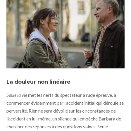
Seule la vie © 2010 Entertainment - Giganten Film -
Pyramide distribution
La douleur non linéaire
Seule la vie
met les nerfs du spectateur à rude épreuve, à
commencer évidemment par l’accident initial qui déroule sa
perversité. Rien ne sera dévoilé sur les circonstances de
l’accident en lui-même, un silence qui empêche Barbara de
chercher des réponses à des questions vaines. Seule