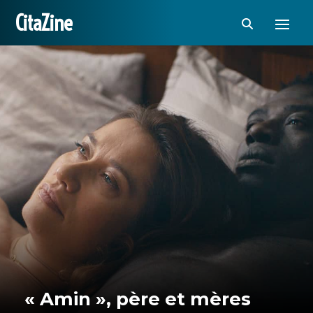
CitaZine
« Amin », père et mères