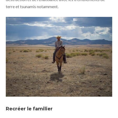
terre et tsunamis notamment.
Rebuilding © Crowded Table LLC - KMBO
Recréer le familier