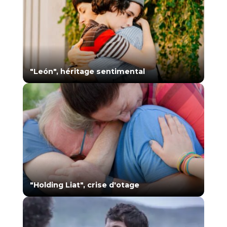
"León", héritage sentimental
"Holding Liat", crise d'otage