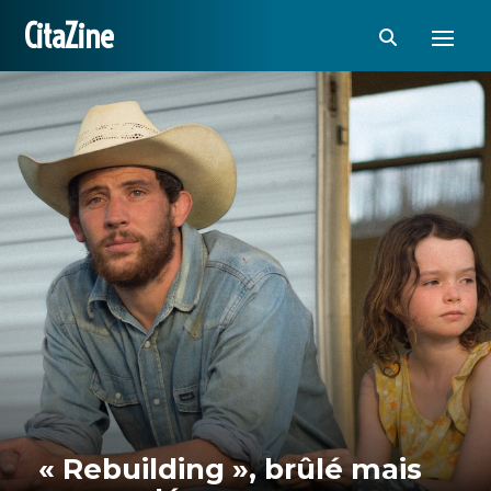
CitaZine
« Rebuilding », brûlé mais