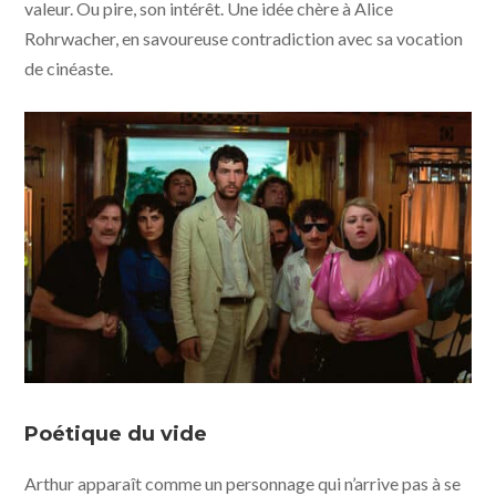
valeur. Ou pire, son intérêt. Une idée chère à Alice
Rohrwacher, en savoureuse contradiction avec sa vocation
de cinéaste.
La chimère © 2023 Tempesta Films - Ad Vitam
Production - Amka Films Productions - Arte France
Poétique du vide
Cinema - The Match Factory
Arthur apparaît comme un personnage qui n’arrive pas à se