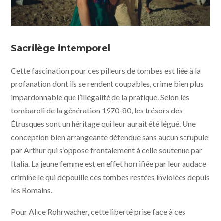
La chimère © 2023 Tempesta Films - Ad Vitam
Production - Amka Films Productions - Arte France
Sacrilège intemporel
Cinema - The Match Factory
Cette fascination pour ces pilleurs de tombes est liée à la
profanation dont ils se rendent coupables, crime bien plus
impardonnable que l’illégalité de la pratique. Selon les
tombaroli de la génération 1970-80, les trésors des
Étrusques sont un héritage qui leur aurait été légué. Une
conception bien arrangeante défendue sans aucun scrupule
par Arthur qui s’oppose frontalement à celle soutenue par
Italia. La jeune femme est en effet horrifiée par leur audace
criminelle qui dépouille ces tombes restées inviolées depuis
les Romains.
Pour Alice Rohrwacher, cette liberté prise face à ces