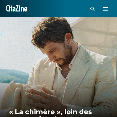
CitaZine
« La chimère », loin des