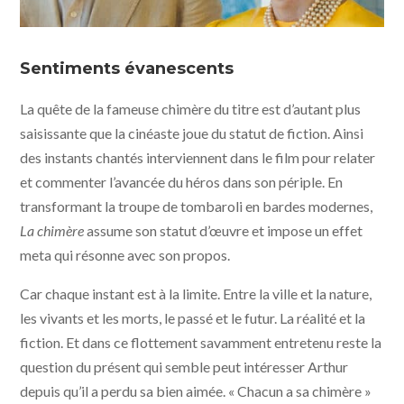
La chimère © 2023 Tempesta Films - Ad Vitam
Production - Amka Films Productions - Arte France
Sentiments évanescents
Cinema - The Match Factory
La quête de la fameuse chimère du titre est d’autant plus
saisissante que la cinéaste joue du statut de fiction. Ainsi
des instants chantés interviennent dans le film pour relater
et commenter l’avancée du héros dans son périple. En
transformant la troupe de tombaroli en bardes modernes,
La chimère
assume son statut d’œuvre et impose un effet
meta qui résonne avec son propos.
Car chaque instant est à la limite. Entre la ville et la nature,
les vivants et les morts, le passé et le futur. La réalité et la
fiction. Et dans ce flottement savamment entretenu reste la
question du présent qui semble peut intéresser Arthur
depuis qu’il a perdu sa bien aimée. « Chacun a sa chimère »