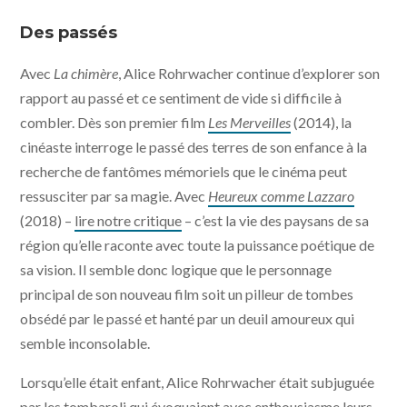
La chimère © 2023 Tempesta Films - Ad Vitam
Production - Amka Films Productions - Arte France
Des passés
Cinema - The Match Factory
Avec
La chimère
, Alice Rohrwacher continue d’explorer son
rapport au passé et ce sentiment de vide si difficile à
combler. Dès son premier film
Les Merveilles
(2014), la
cinéaste interroge le passé des terres de son enfance à la
recherche de fantômes mémoriels que le cinéma peut
ressusciter par sa magie. Avec
Heureux comme Lazzaro
(2018) –
lire notre critique
– c’est la vie des paysans de sa
région qu’elle raconte avec toute la puissance poétique de
sa vision. Il semble donc logique que le personnage
principal de son nouveau film soit un pilleur de tombes
obsédé par le passé et hanté par un deuil amoureux qui
semble inconsolable.
Lorsqu’elle était enfant, Alice Rohrwacher était subjuguée
par les tombaroli qui évoquaient avec enthousiasme leurs