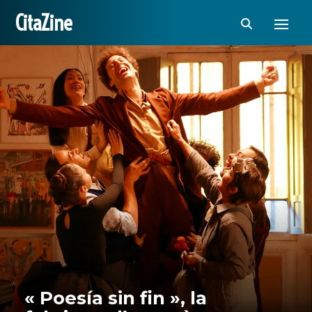
CitaZine
« Poesía sin fin », la