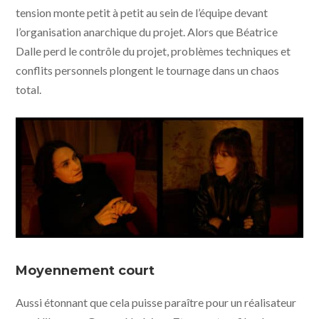
tension monte petit à petit au sein de l’équipe devant
l’organisation anarchique du projet. Alors que Béatrice
Dalle perd le contrôle du projet, problèmes techniques et
conflits personnels plongent le tournage dans un chaos
total.
Lux Æterna © Saint Laurent, Vixens, Les cinémas de la
zone
Moyennement court
Aussi étonnant que cela puisse paraître pour un réalisateur