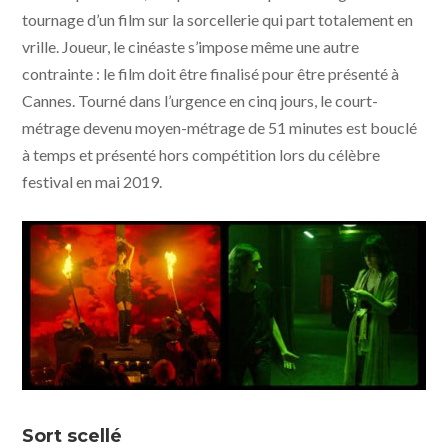
tournage d’un film sur la sorcellerie qui part totalement en
vrille. Joueur, le cinéaste s’impose même une autre
contrainte : le film doit être finalisé pour être présenté à
Cannes. Tourné dans l’urgence en cinq jours, le court-
métrage devenu moyen-métrage de 51 minutes est bouclé
à temps et présenté hors compétition lors du célèbre
festival en mai 2019.
Lux Æterna © Saint Laurent, Vixens, Les cinémas de la
zone
Sort scellé