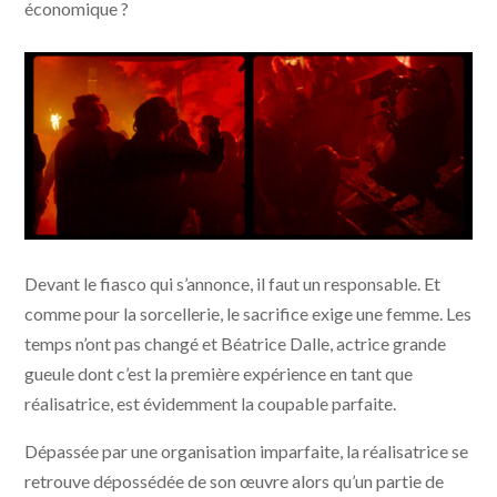
économique ?
Lux Æterna © Saint Laurent, Vixens, Les cinémas de la
Devant le fiasco qui s’annonce, il faut un responsable. Et
zone
comme pour la sorcellerie, le sacrifice exige une femme. Les
temps n’ont pas changé et Béatrice Dalle, actrice grande
gueule dont c’est la première expérience en tant que
réalisatrice, est évidemment la coupable parfaite.
Dépassée par une organisation imparfaite, la réalisatrice se
retrouve dépossédée de son œuvre alors qu’un partie de