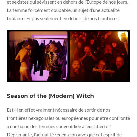
et sexistes qui sévissent en dehors de l’Europe de nos jours.
La femme forcément coupable, un sujet d’une actualité
brûlante. Et pas seulement en dehors de nos frontières.
Lux Æterna © Saint Laurent, Vixens, Les cinémas de la
zone
Season of the (Modern) Witch
Est-il en effet vraiment nécessaire de sortir de nos
frontières hexagonales ou européennes pour être confronté
à une haine des femmes souvent liée à leur liberté ?
Déprimante, l’actualité récente prouve que cet esprit de