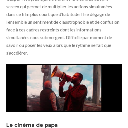
screen qui permet de multiplier les actions simultanées
dans ce film plus court que d’habitude. Il se dégage de
l’ensemble un sentiment de claustrophobie et de confusion
face à ces cadres restreints dont les informations
simultanées nous submergent. Difficile par moment de
savoir où poser les yeux alors que le rythme ne fait que
s’accélérer.
Lux Æterna © Saint Laurent, Vixens, Les cinémas de la
zone
Le cinéma de papa