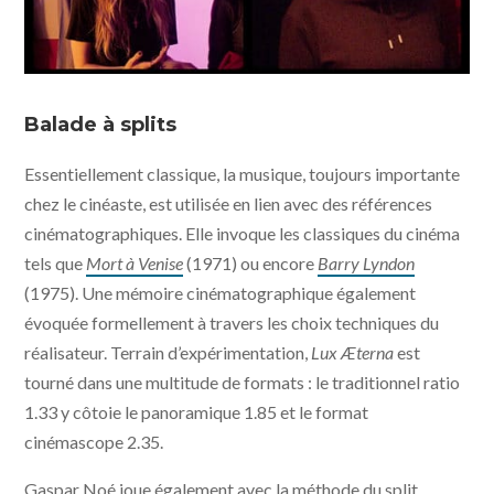
Lux Æterna © Saint Laurent, Vixens, Les cinémas de la
zone
Balade à splits
Essentiellement classique, la musique, toujours importante
chez le cinéaste, est utilisée en lien avec des références
cinématographiques. Elle invoque les classiques du cinéma
tels que
Mort à Venise
(1971) ou encore
Barry Lyndon
(1975). Une mémoire cinématographique également
évoquée formellement à travers les choix techniques du
réalisateur. Terrain d’expérimentation,
Lux Æterna
est
tourné dans une multitude de formats : le traditionnel ratio
1.33 y côtoie le panoramique 1.85 et le format
cinémascope 2.35.
Gaspar Noé joue également avec la méthode du split