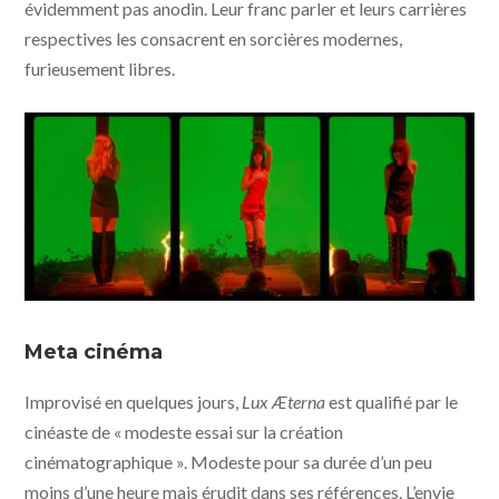
évidemment pas anodin. Leur franc parler et leurs carrières
respectives les consacrent en sorcières modernes,
furieusement libres.
Lux Æterna © Saint Laurent, Vixens, Les cinémas de la
zone
Meta cinéma
Improvisé en quelques jours,
Lux Æterna
est qualifié par le
cinéaste de « modeste essai sur la création
cinématographique ». Modeste pour sa durée d’un peu
moins d’une heure mais érudit dans ses références. L’envie