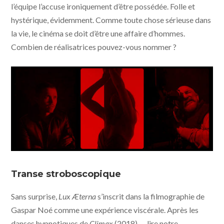
l’équipe l’accuse ironiquement d’être possédée. Folle et
hystérique, évidemment. Comme toute chose sérieuse dans
la vie, le cinéma se doit d’être une affaire d’hommes.
Combien de réalisatrices pouvez-vous nommer ?
Lux Æterna © Saint Laurent, Vixens, Les cinémas de la
zone
Transe stroboscopique
Sans surprise,
Lux Æterna
s’inscrit dans la filmographie de
Gaspar Noé comme une expérience viscérale. Après les
danses hypnotiques de
Climax
(2018) —
lire notre