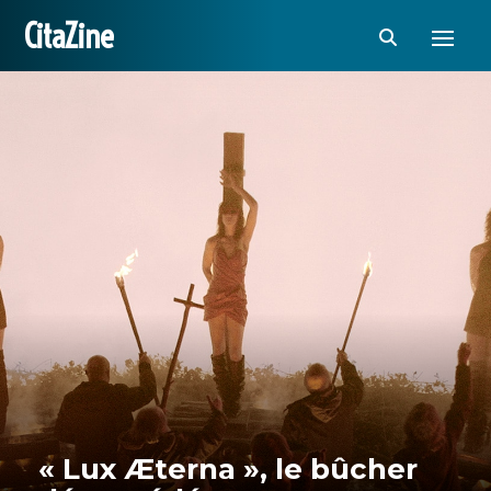
CitaZine
« Lux Æterna », le bûcher