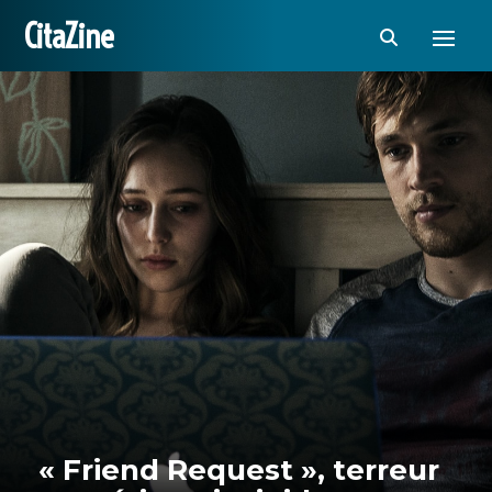
CitaZine
« Friend Request », terreur