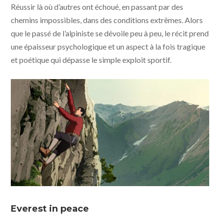
Réussir là où d’autres ont échoué, en passant par des
chemins impossibles, dans des conditions extrêmes. Alors
que le passé de l’alpiniste se dévoile peu à peu, le récit prend
une épaisseur psychologique et un aspect à la fois tragique
et poétique qui dépasse le simple exploit sportif.
© Le Sommet des Dieux – 2021 / Julianne Films / Folivari
/ Mélusine Productions / France 3 Cinéma / AuRA
Everest in peace
Cinéma