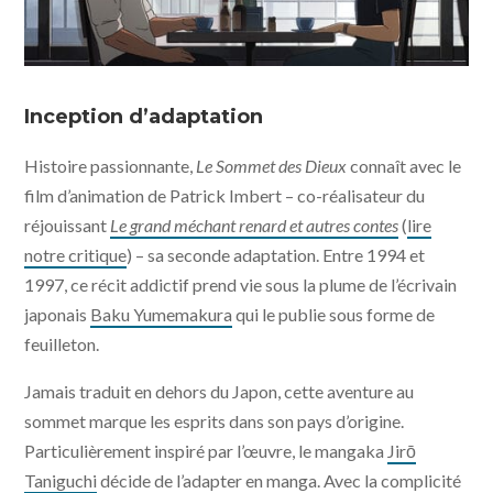
© Le Sommet des Dieux – 2021 / Julianne Films / Folivari
/ Mélusine Productions / France 3 Cinéma / AuRA
Inception d’adaptation
Cinéma
Histoire passionnante,
Le Sommet des Dieux
connaît avec le
film d’animation de Patrick Imbert – co-réalisateur du
réjouissant
Le grand méchant renard et autres contes
(
lire
notre critique
) – sa seconde adaptation. Entre 1994 et
1997, ce récit addictif prend vie sous la plume de l’écrivain
japonais
Baku Yumemakura
qui le publie sous forme de
feuilleton.
Jamais traduit en dehors du Japon, cette aventure au
sommet marque les esprits dans son pays d’origine.
Particulièrement inspiré par l’œuvre, le mangaka
Jirō
Taniguchi
décide de l’adapter en manga. Avec la complicité