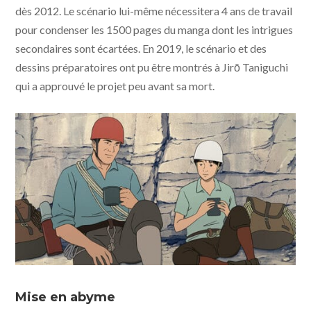
dès 2012. Le scénario lui-même nécessitera 4 ans de travail
pour condenser les 1500 pages du manga dont les intrigues
secondaires sont écartées. En 2019, le scénario et des
dessins préparatoires ont pu être montrés à Jirō Taniguchi
qui a approuvé le projet peu avant sa mort.
© Le Sommet des Dieux – 2021 / Julianne Films / Folivari
/ Mélusine Productions / France 3 Cinéma / AuRA
Mise en abyme
Cinéma