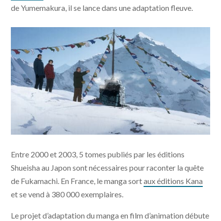
de Yumemakura, il se lance dans une adaptation fleuve.
© Le Sommet des Dieux – 2021 / Julianne Films / Folivari
Entre 2000 et 2003, 5 tomes publiés par les éditions
/ Mélusine Productions / France 3 Cinéma / AuRA
Cinéma
Shueisha au Japon sont nécessaires pour raconter la quête
de Fukamachi. En France, le manga sort
aux éditions Kana
et se vend à 380 000 exemplaires.
Le projet d’adaptation du manga en film d’animation débute