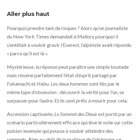
© Le Sommet des Dieux – 2021 / Julianne Films / Folivari
/ Mélusine Productions / France 3 Cinéma / AuRA
Aller plus haut
Cinéma
Pourquoi prendre tant de risques ? Alors qu’un journaliste
du New York Times demandait à Mallory pourquoi il
s’entêtait à vouloir gravir l’Everest, l’alpiniste avait répondu
« parce qu’il est là ».
Mystérieuse, la réponse peut paraître une simple boutade
mais résume parfaitement l’état d’esprit partagé par
Fukamachi et Habu. Les deux hommes sont liés par le
même type d’obsession : découvrir la vérité pour l’un, se
surpasser pour l’autre. Et ils sont prêts à mourir pour cela.
Ascension captivante,
Le Sommet des Dieux
est porté par un
scénario particulièrement efficace qui lève le voile sur cette
pulsion insensée qui pousse à vouloir atteindre des
sommets. Bien au-delà de la pratique de l’alpinisme, ce