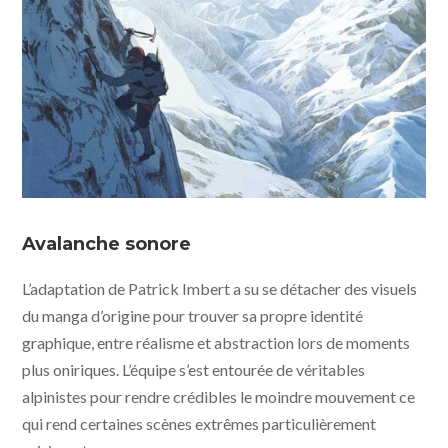
© Le Sommet des Dieux – 2021 / Julianne Films / Folivari
/ Mélusine Productions / France 3 Cinéma / AuRA
Avalanche sonore
Cinéma
L’adaptation de Patrick Imbert a su se détacher des visuels
du manga d’origine pour trouver sa propre identité
graphique, entre réalisme et abstraction lors de moments
plus oniriques. L’équipe s’est entourée de véritables
alpinistes pour rendre crédibles le moindre mouvement ce
qui rend certaines scènes extrêmes particulièrement