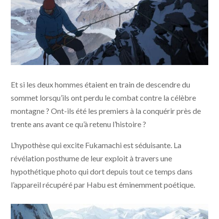
© Le Sommet des Dieux – 2021 / Julianne Films / Folivari
Et si les deux hommes étaient en train de descendre du
/ Mélusine Productions / France 3 Cinéma / AuRA
Cinéma
sommet lorsqu’ils ont perdu le combat contre la célèbre
montagne ? Ont-ils été les premiers à la conquérir près de
trente ans avant ce qu’à retenu l’histoire ?
L’hypothèse qui excite Fukamachi est séduisante. La
révélation posthume de leur exploit à travers une
hypothétique photo qui dort depuis tout ce temps dans
l’appareil récupéré par Habu est éminemment poétique.