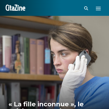
CitaZine
« La fille inconnue », le