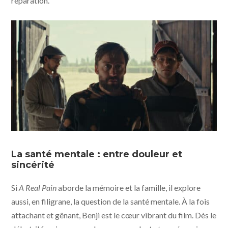
réparation.
A Real Pain © 2024 Searchlight Pictures All Rights
Reserved
La santé mentale : entre douleur et
sincérité
Si
A Real Pain
aborde la mémoire et la famille, il explore
aussi, en filigrane, la question de la santé mentale. À la fois
attachant et gênant, Benji est le cœur vibrant du film. Dès le