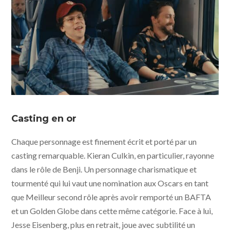
A Real Pain © 2024 Searchlight Pictures All Rights
Reserved
Casting en or
Chaque personnage est finement écrit et porté par un
casting remarquable. Kieran Culkin, en particulier, rayonne
dans le rôle de Benji. Un personnage charismatique et
tourmenté qui lui vaut une nomination aux Oscars en tant
que Meilleur second rôle après avoir remporté un BAFTA
et un Golden Globe dans cette même catégorie. Face à lui,
Jesse Eisenberg, plus en retrait, joue avec subtilité un