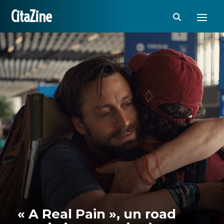
CitaZine
« A Real Pain », un road