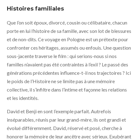
A Real Pain © 2024 Searchlight Pictures All Rights
Reserved
Histoires familiales
Que l’on soit époux, divorcé, cousin ou célibataire, chacun
porte en lui l’histoire de sa famille, avec son lot de blessures
et de non-dits. Ce voyage en Pologne est un prétexte pour
confronter ces héritages, assumés ou enfouis. Une question
sous-jacente traverse le film : qui serions-nous si nos
familles n’avaient pas été contraintes à l’exil ? Le passé des
générations précédentes influence-t-il nos trajectoires ? Ici
le poids de l’Histoire ne se limite pas à une mémoire
collective, il s’infiltre dans l’intime et façonne les relations
et les identités.
David et Benji en sont l’exemple parfait. Autrefois
inséparables, réunis par leur grand-mère, ils ont grandi et
évolué différemment. David, réservé et posé, cherche à
honorer la mémoire de leur ancêtre avec sérieux. Exubérant