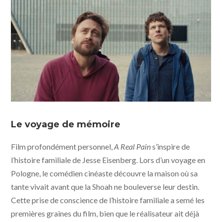
A Real Pain © 2024 Searchlight Pictures All Rights
Reserved
Le voyage de mémoire
Film profondément personnel,
A Real Pain
s’inspire de
l’histoire familiale de Jesse Eisenberg. Lors d’un voyage en
Pologne, le comédien cinéaste découvre la maison où sa
tante vivait avant que la Shoah ne bouleverse leur destin.
Cette prise de conscience de l’histoire familiale a semé les
premières graines du film, bien que le réalisateur ait déjà