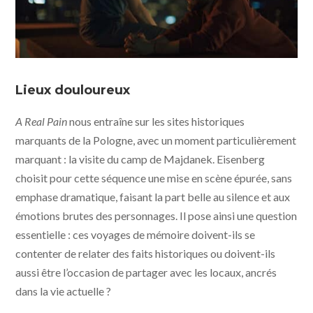
A Real Pain © 2024 Searchlight Pictures All Rights
Reserved
Lieux douloureux
A Real Pain
nous entraîne sur les sites historiques
marquants de la Pologne, avec un moment particulièrement
marquant : la visite du camp de Majdanek. Eisenberg
choisit pour cette séquence une mise en scène épurée, sans
emphase dramatique, faisant la part belle au silence et aux
émotions brutes des personnages. Il pose ainsi une question
essentielle : ces voyages de mémoire doivent-ils se
contenter de relater des faits historiques ou doivent-ils
aussi être l’occasion de partager avec les locaux, ancrés
dans la vie actuelle ?