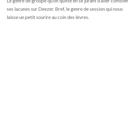
Le genre de groupe qu’on quitte en se jurant d’aller combler
ses lacunes sur Deezer. Bref, le genre de session qui nous
laisse un petit sourire au coin des lèvres.