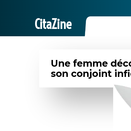
CitaZine
Une femme déco
son conjoint inf