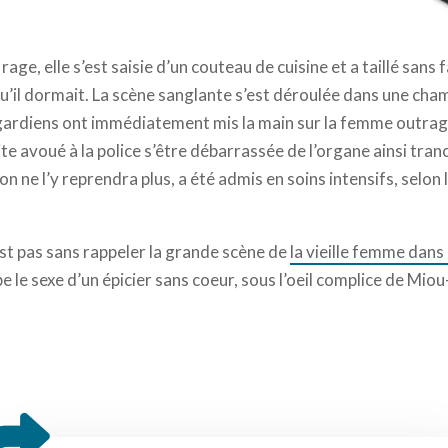
écouper un pénis - photo DR
 rage, elle s’est saisie d’un couteau de cuisine et a taillé sans 
u’il dormait. La scène sanglante s’est déroulée dans une cha
es gardiens ont immédiatement mis la main sur la femme outra
e avoué à la police s’être débarrassée de l’organe ainsi tran
on ne l’y reprendra plus, a été admis en soins intensifs, selon 
t pas sans rappeler la grande scène de
la vieille femme dans
e le sexe d’un épicier sans coeur, sous l’oeil complice de Mi