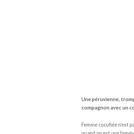
Une péruvienne, trompé
compagnon avec un cout
Femme cocufiée n’est p
quand on est une femme 