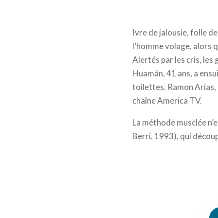
Pour d
Ivre de jalousie, folle de
l’homme volage, alors q
Alertés par les cris, l
Huamán, 41 ans, a ensuit
toilettes. Ramon Arias, 
chaîne America TV.
La méthode musclée n’es
Berri, 1993), qui découp