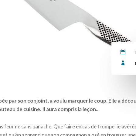


e par son conjoint, a voulu marquer le coup. Elle a décou
eau de cuisine. Il aura compris la leçon...
as femme sans panache. Que faire en cas de tromperie avér
et qu’on apprend que son compagnon a osé en trousser une au