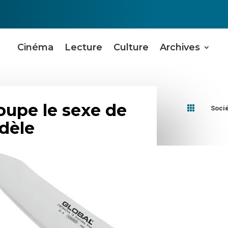
Cinéma
Lecture
Culture
Archives
upe le sexe de

Soci
idèle