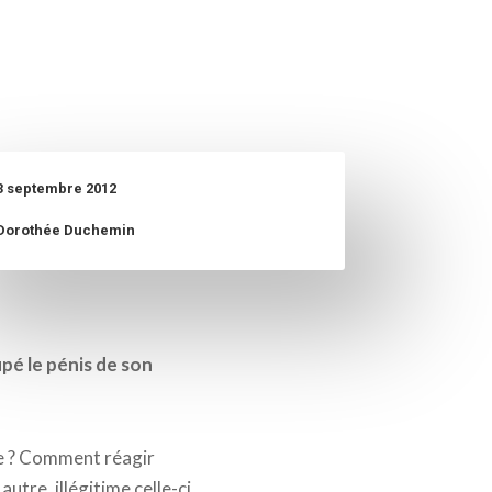
3 septembre 2012
Dorothée Duchemin
pé le pénis de son
ée ? Comment réagir
tre, illégitime celle-ci