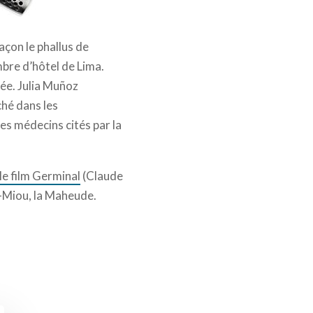
façon le phallus de
mbre d’hôtel de Lima.
gée. Julia Muñoz
ché dans les
les médecins cités par la
 le film Germinal
(Claude
ou-Miou, la Maheude.