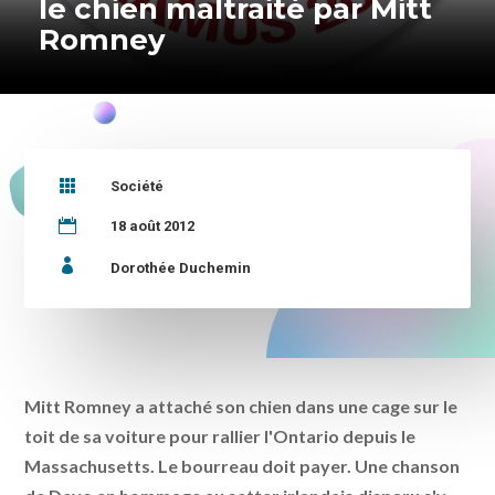
le chien maltraité par Mitt
Romney

Société

18 août 2012

Dorothée Duchemin
Mitt Romney a attaché son chien dans une cage sur le
toit de sa voiture pour rallier l'Ontario depuis le
Massachusetts. Le bourreau doit payer. Une chanson