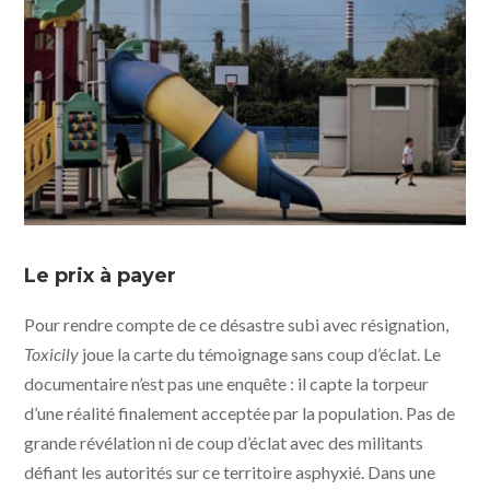
Toxicily © photo Alfonso Pinto - JHR FILMS, ELDA
PRODUCTIONS, GINKO FILMS
Le prix à payer
Pour rendre compte de ce désastre subi avec résignation,
Toxicily
joue la carte du témoignage sans coup d’éclat. Le
documentaire n’est pas une enquête : il capte la torpeur
d’une réalité finalement acceptée par la population. Pas de
grande révélation ni de coup d’éclat avec des militants
défiant les autorités sur ce territoire asphyxié. Dans une