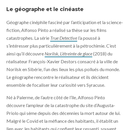
Toxicily © photo Alfonso Pinto - JHR FILMS, ELDA
PRODUCTIONS, GINKO FILMS
Le géographe et le cinéaste
Géographe cinéphile fasciné par l’anticipation et la science-
fiction, Alfonso Pinto a réalisé sa thèse sur les films
catastrophes. La série
True Detective
l’a poussé à
s’intéresser plus particulièrement à la pétrochimie. C’est
ainsi qu’il découvre
Norilsk, L’étreinte de glace
(2018) du
réalisateur François-Xavier Destors consacré à la ville de
Norilsk en Sibérie, l’un des lieux les plus pollués du monde.
Le géographe rencontre le réalisateur et ils décident
ensemble de focaliser leur curiosité vers Syracuse.
Né à Palerme, de l’autre côté de l’île, Alfonso Pinto
découvre l’ampleur de la catastrophe du site d’Augusta-
Priolo qui sème depuis des décennies la mort autour de lui.
Malgré le Covid et la méfiance des habitants, il établit un
lien avec les habitants qui confient leur ressenti, souvent