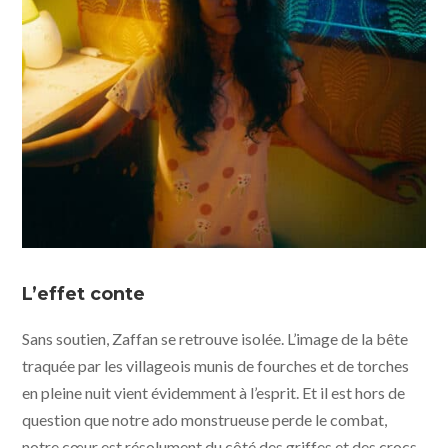
Tiger Stripes © photo Ghost Grrrl Pictures, Flash
Forward Entertainment, Akanga Film Asia, Still Moving,
L’effet conte
Weydemann Bros, PRPL, Kawan Kawan Media - Jour 2
fête
Sans soutien, Zaffan se retrouve isolée. L’image de la bête
traquée par les villageois munis de fourches et de torches
en pleine nuit vient évidemment à l’esprit. Et il est hors de
question que notre ado monstrueuse perde le combat,
notre cœur est résolument du côté des griffes et des crocs.