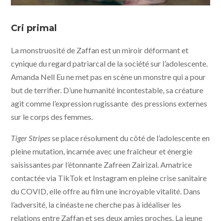
Tiger Stripes © photo Ghost Grrrl Pictures, Flash
Forward Entertainment, Akanga Film Asia, Still Moving,
Cri primal
Weydemann Bros, PRPL, Kawan Kawan Media - Jour 2
fête
La monstruosité de Zaffan est un miroir déformant et
cynique du regard patriarcal de la société sur l’adolescente.
Amanda Nell Eu ne met pas en scène un monstre qui a pour
but de terrifier. D’une humanité incontestable, sa créature
agit comme l’expression rugissante des pressions externes
sur le corps des femmes.
Tiger Stripes
se place résolument du côté de l’adolescente en
pleine mutation, incarnée avec une fraîcheur et énergie
saisissantes par l’étonnante Zafreen Zairizal. Amatrice
contactée via TikTok et Instagram en pleine crise sanitaire
du COVID, elle offre au film une incroyable vitalité. Dans
l’adversité, la cinéaste ne cherche pas à idéaliser les
relations entre Zaffan et ses deux amies proches. La jeune