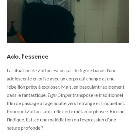
Tiger Stripes © photo Ghost Grrrl Pictures, Flash
Forward Entertainment, Akanga Film Asia, Still Moving,
Ado, l’essence
Weydemann Bros, PRPL, Kawan Kawan Media - Jour 2
fête
La situation de Zaffan est un cas de figure banal d’une
adolescente en prise avec un corps qui change et une
rébellion prête à exploser. Mais, en basculant rapidement
dans le fantastique,
Tiger Stripes
transpose le traditionnel
film de passage à l’âge adulte vers l’étrange et l’inquiétant.
Pourquoi Zaffan subit-elle cette métamorphose ? Rien ne
l’indique. Est-ce une malédiction ou l’expression d’une
nature profonde ?