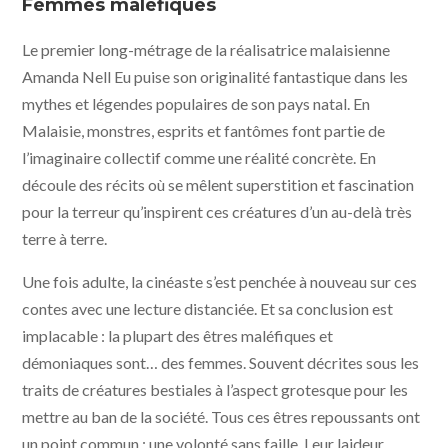
Forward Entertainment, Akanga Film Asia, Still Moving,
Femmes maléfiques
Weydemann Bros, PRPL, Kawan Kawan Media - Jour 2
fête
Le premier long-métrage de la réalisatrice malaisienne
Amanda Nell Eu puise son originalité fantastique dans les
mythes et légendes populaires de son pays natal. En
Malaisie, monstres, esprits et fantômes font partie de
l’imaginaire collectif comme une réalité concrète. En
découle des récits où se mêlent superstition et fascination
pour la terreur qu’inspirent ces créatures d’un au-delà très
terre à terre.
Une fois adulte, la cinéaste s’est penchée à nouveau sur ces
contes avec une lecture distanciée. Et sa conclusion est
implacable : la plupart des êtres maléfiques et
démoniaques sont… des femmes. Souvent décrites sous les
traits de créatures bestiales à l’aspect grotesque pour les
mettre au ban de la société. Tous ces êtres repoussants ont
un point commun : une volonté sans faille. Leur laideur