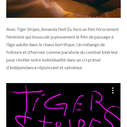
Tiger Stripes © photo Ghost Grrrl Pictures, Flash
Avec
Tiger Stripes
, Amanda Nell Eu livre un film férocement
Forward Entertainment, Akanga Film Asia, Still Moving,
Weydemann Bros, PRPL, Kawan Kawan Media - Jour 2
féministe qui bouscule joyeusement le film de passage à
fête
l’âge adulte dans le chaos horrifique. Un mélange de
folklore et d’horreur comme parabole du combat intérieur
pour révéler notre individualité dans un cri primal
d’indépendance réjouissant et salvateur.