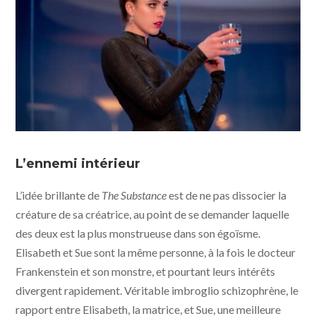
The Substance © photo WORKING TITLE -
BLACKSMITH - METROPOLITAN FILMEXPORT - MUBI
L’ennemi intérieur
L’idée brillante de
The Substance
est de ne pas dissocier la
créature de sa créatrice, au point de se demander laquelle
des deux est la plus monstrueuse dans son égoïsme.
Elisabeth et Sue sont la même personne, à la fois le docteur
Frankenstein et son monstre, et pourtant leurs intérêts
divergent rapidement. Véritable imbroglio schizophrène, le
rapport entre Elisabeth, la matrice, et Sue, une meilleure