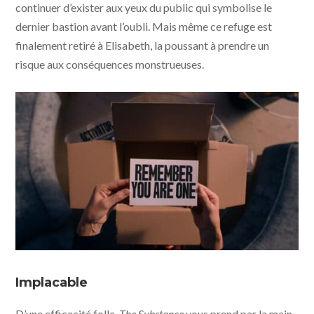
continuer d’exister aux yeux du public qui symbolise le
dernier bastion avant l’oubli. Mais même ce refuge est
finalement retiré à Elisabeth, la poussant à prendre un
risque aux conséquences monstrueuses.
The Substance © photo WORKING TITLE -
BLACKSMITH - METROPOLITAN FILMEXPORT - MUBI
Implacable
D’une efficacité folle,
The Substance
vous prend par la main