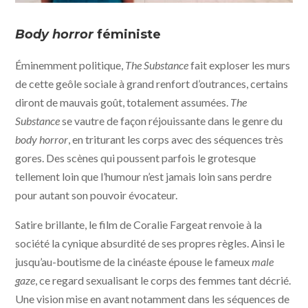
The Substance © photo WORKING TITLE -
BLACKSMITH - METROPOLITAN FILMEXPORT - MUBI
Body horror
féministe
Éminemment politique,
The Substance
fait exploser les murs
de cette geôle sociale à grand renfort d’outrances, certains
diront de mauvais goût, totalement assumées.
The
Substance
se vautre de façon réjouissante dans le genre du
body horror
, en triturant les corps avec des séquences très
gores. Des scènes qui poussent parfois le grotesque
tellement loin que l’humour n’est jamais loin sans perdre
pour autant son pouvoir évocateur.
Satire brillante, le film de Coralie Fargeat renvoie à la
société la cynique absurdité de ses propres règles. Ainsi le
jusqu’au-boutisme de la cinéaste épouse le fameux
male
gaze
, ce regard sexualisant le corps des femmes tant décrié.
Une vision mise en avant notamment dans les séquences de