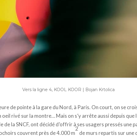
Vers la ligne 4, KOOL KOOR | Bojan Krtolica
ure de pointe à la gare du Nord, à Paris. On court, on se crois
oeil rivé sur la montre… Mais on s’y arrête aussi depuis que l
le de la SNCF, ont décidé d’offrir à ses usagers pressés une p
2
pochoirs couvrent près de 4.000 m
de murs repartis sur une 