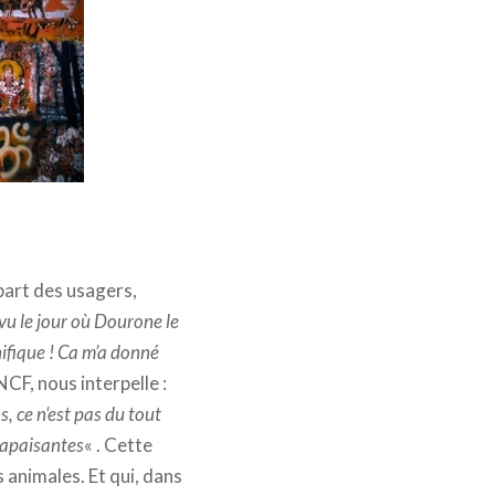
 part des usagers,
s vu le jour où Dourone le
nifique ! Ca m’a donné
CF, nous interpelle :
s, ce n‘est pas du tout
 apaisantes
« . Cette
 animales. Et qui, dans