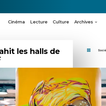
Cinéma
Lecture
Culture
Archives
ahit les halls de

Soci
F