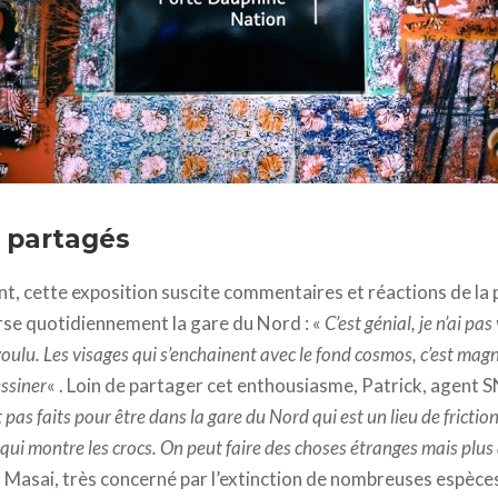
 art envahit les halls de gares de la SNCF
) partagés
ent, cette exposition suscite commentaires et réactions de la
se quotidiennement la gare du Nord : «
C’est génial, je n’ai pa
 voulu. Les visages qui s’enchainent avec le fond cosmos, c’est mag
ssiner
« . Loin de partager cet enthousiasme, Patrick, agent SN
pas faits pour être dans la gare du Nord qui est un lieu de friction
qui montre les crocs. On peut faire des choses étranges mais plus
s Masai, très concerné par l’extinction de nombreuses espèces