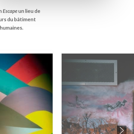
on
Escape
un lieu de
 murs du bâtiment
s humaines.