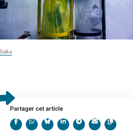
 art envahit les halls de gares de la SNCF
 Baika
Partager cet article