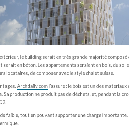
erg | C.F. Møller
’extérieur, le building serait en très grande majorité composé 
t serait en béton. Les appartements seraient en bois, du sol e
urs locataires, de composer avec le style chalet suisse.
vantages.
Archdaily.com
l’assure : le bois est un des materiaux
. Sa production ne produit pas de déchets, et, pendant la cro
CO2.
oids faible, tout en pouvant supporter une charge importante. 
hermique.