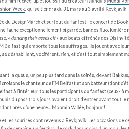
n du film fucked-up et jouissif du créateur islandais
Mundi Von
shion Week
, qui se tiendra du 31 mars au 3 avril à Reykjavik.
ée du DesignMarch et surtout du fanfest, le concert de Boo
une faune exceptionnellement bigarrée, bandes fluo, lumière 
nse, «
dancing their asses off
» aux beats effrénés des Djs invi
 Belfast qui emporte tous les suffrages. Ils jouent avec leur
, se déshabillent, vocifèrent, rien, et c’est tout simplement
isant la queue, un peu plus tard dans la soirée, devant Bakkus, 
 croisons le chanteur de FM Belfast et son batteur (dont c’éta
fast à l’intérieur, tous les participants du fanfest (ceux-là
unis du pass trois jours avaient droit d’entrer avant tout le 
Pendant près d’une heure… Moomin Vallée, bonjour !
e et les sourires sont revenus à Reykjavik. Les occasions de
 fin de semaine, un
festival de rock
dans moins d’un mois, les f