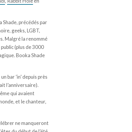
di
,
Rabbit Hole
en
ka Shade, précédés par
noire, geeks, LGBT,
tés. Malgré la renommé
 public (plus de 3000
 magique. Booka Shade
un bar ‘in’ depuis près
it l’anniversaire).
 même qui avaient
monde, et le chanteur,
 célébrer ne manqueront
êtes du début de l’été.