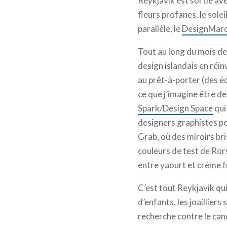
Reykjavik est sortie av
fleurs profanes, le solei
parallèle, le
DesignMar
Tout au long du mois de
design islandais en réi
au prêt-à-porter (des é
ce que j’imagine être de
Spark/Design Space
qui
designers graphistes po
Grab, où des miroirs bri
couleurs de test de Rors
entre yaourt et crème f
C’est tout Reykjavik qui
d’enfants, les joailliers
recherche contre le cance