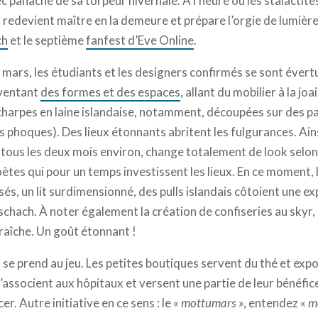
ec panache de sa torpeur hivernale. À l’heure où les stalact
l redevient maître en la demeure et prépare l’orgie de lumière 
ch
et le septième
fanfest d’Eve Online
.
 mars, les étudiants et les designers confirmés se sont évert
nventant
des formes et des espaces
, allant du mobilier à la joa
charpes en laine islandaise, notamment, découpées sur des p
s phoques). Des lieux étonnants abritent les fulgurances. Ainsi
 tous les deux mois environ, change totalement de look selon 
ètes qui pour un temps investissent les lieux. En ce moment, 
sés, un lit surdimensionné, des pulls islandais côtoient une 
chach. À noter également la création de confiseries au skyr, 
raîche. Un goût étonnant !
 se prend au jeu. Les petites boutiques servent du thé et exp
 s’associent aux hôpitaux et versent une partie de leur bénéfice
r. Autre initiative en ce sens : le «
mottumars
», entendez «
m