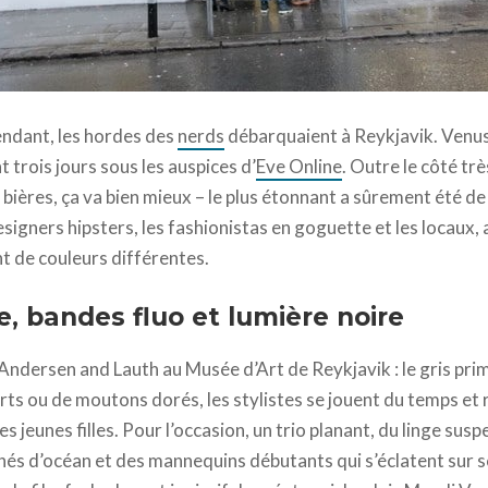
dant, les hordes des
nerds
débarquaient à Reykjavik. Venus 
 trois jours sous les auspices d’
Eve Online
. Outre le côté trè
bières, ça va bien mieux – le plus étonnant a sûrement été de
 designers hipsters, les fashionistas en goguette et les locaux
t de couleurs différentes.
, bandes fluo et lumière noire
 Andersen and Lauth au Musée d’Art de Reykjavik : le gris prim
rts ou de moutons dorés, les stylistes se jouent du temps et 
es jeunes filles. Pour l’occasion, un trio planant, du linge sus
ichés d’océan et des mannequins débutants qui s’éclatent sur 