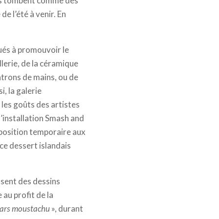
ites tombent comme des
de l’été à venir. En
ués à promouvoir le
illerie, de la céramique
atrons de mains, ou de
, la galerie
les goûts des artistes
l’installation Smash and
exposition temporaire aux
ce dessert islandais
osent des dessins
 au profit de la
ars moustachu
», durant