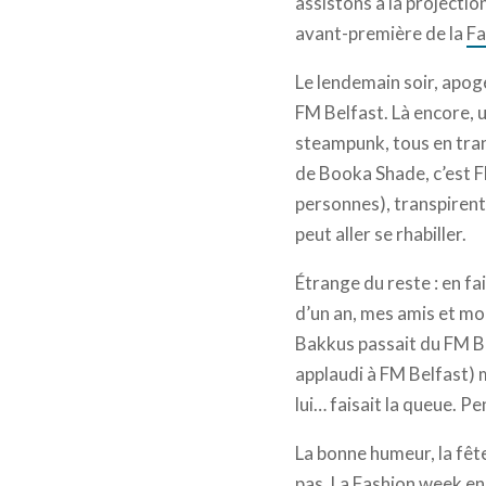
assistons à la projectio
avant-première de la
Fa
Le lendemain soir, apog
FM Belfast. Là encore, 
steampunk, tous en tra
de Booka Shade, c’est FM
personnes), transpirent
peut aller se rhabiller.
Étrange du reste : en fa
d’un an, mes amis et moi
Bakkus passait du FM Bel
applaudi à FM Belfast) m
lui… faisait la queue. 
La bonne humeur, la fêt
pas. La Fashion week en