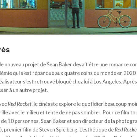
ew Daniels - 2021 Red Rocket Productions, LLC
rès
le nouveau projet de Sean Baker devait être une romance co
démie qui s’est répandue aux quatre coins du monde en 2020 
éalisateur s’est retrouvé bloqué chez lui à Los Angeles. Aprè
sser à un autre projet.
avec
Red Rocket
, le cinéaste explore le quotidien beaucoup mo
rillé avec le milieu et tente de ne pas sombrer. Pour ce film 
 de 10 personnes, Sean Baker et son directeur de la photogra
, premier film de Steven Spielberg. L’esthétique de
Red Rocke