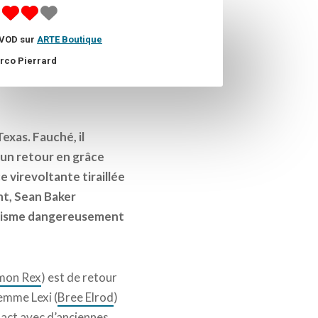
 VOD sur
ARTE Boutique
rco Pierrard
exas. Fauché, il
 un retour en grâce
 virevoltante tiraillée
nt, Sean Baker
timisme dangereusement
mon Rex
) est de retour
femme Lexi (
Bree Elrod
)
tact avec d’anciennes