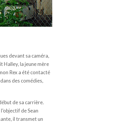
rues devant sa caméra,
it Halley, la jeune mère
imon Rex a été contacté
é dans des comédies,
ébut de sa carrière.
l’objectif de Sean
ante, il transmet un