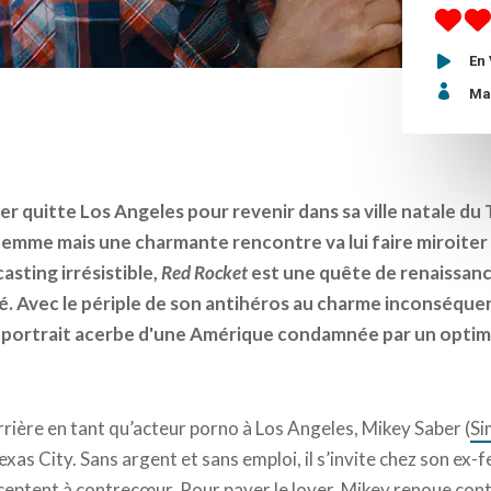
En

Ma
r quitte Los Angeles pour revenir dans sa ville natale du T
-femme mais une charmante rencontre va lui faire miroiter
casting irrésistible,
Red Rocket
est une quête de renaissance
té. Avec le périple de son antihéros au charme inconséque
 le portrait acerbe d'une Amérique condamnée par un op
rière en tant qu’acteur porno à Los Angeles, Mikey Saber (
Si
Texas City. Sans argent et sans emploi, il s’invite chez son ex-
acceptent à contrecœur. Pour payer le loyer, Mikey renoue con