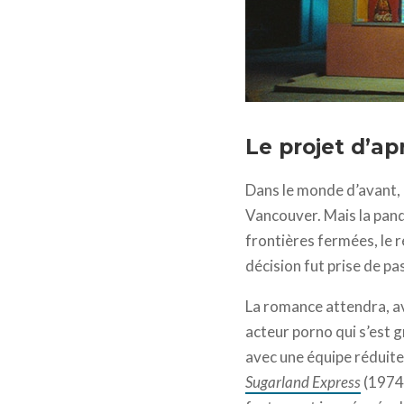
Red Rocket - photo © Dr
Le projet d’ap
Dans le monde d’avant, 
Vancouver. Mais la pan
frontières fermées, le r
décision fut prise de pa
La romance attendra, 
acteur porno qui s’est g
avec une équipe réduite
Sugarland Express
(1974)