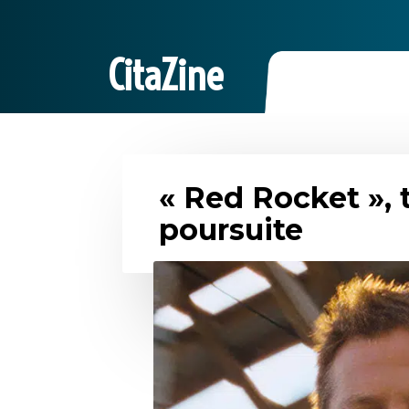
CitaZine
« Red Rocket », t
poursuite