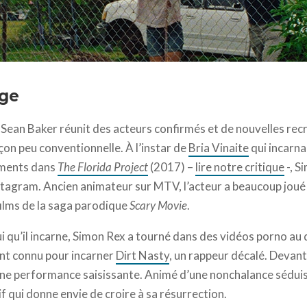
ew Daniels - 2021 Red Rocket Productions, LLC
age
Sean Baker réunit des acteurs confirmés et de nouvelles rec
çon peu conventionnelle. À l’instar de
Bria Vinaite
qui incarna
ements dans
The Florida Project
(2017) –
lire notre critique
-, S
Instagram. Ancien animateur sur MTV, l’acteur a beaucoup jou
ilms de la saga parodique
Scary Movie
.
 qu’il incarne, Simon Rex a tourné dans des vidéos porno au d
ent connu pour incarner
Dirt Nasty
, un rappeur décalé. Devant 
une performance saisissante. Animé d’une nonchalance séduis
qui donne envie de croire à sa résurrection.