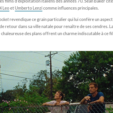
 films d’exploitation italiens des années 70. Sean Baker ci
i Leo
et
Umberto Lenzi
comme influences principales.
ocket
revendique ce grain particulier qui lui confère un aspe
de retour dans sa ville natale pour renaître de ses cendres. 
té chaleureuse des plans offrent un charme indiscutable à ce f