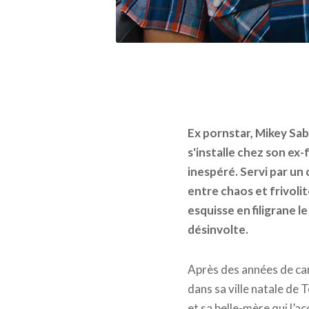
Ex pornstar, Mikey Sabe
s'installe chez son ex
inespéré. Servi par un 
entre chaos et frivoli
esquisse en filigrane
désinvolte.
Après des années de car
dans sa ville natale de 
et sa belle-mère qui l’