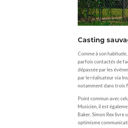
Red Rocket - photo © Dr
Casting sauv
Comme à son habitude, 
parfois contactés de fa
dépassée par les évén
par le réalisateur via 
notamment dans trois f
Point commun avec celui
Musicien, il est égalem
Baker, Simon Rex livre 
optimisme communicatif 