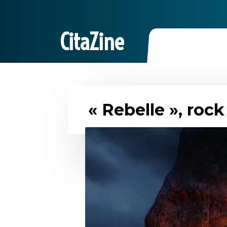
CitaZine
« Rebelle », roc