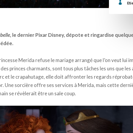

Eti
belle
, le dernier Pixar Disney, dépote et ringardise quelque 
cédée.
rincesse Merida refuse le mariage arrangé que l’on veut lui i
 des princes charmants, sont tous plus tâches les uns que les 
’arc et le crapahutage, elle doit affronter les regards réprobat
or. Une sorcière offre ses services à Merida, mais cette derniè
in se révèlerait être un sale coup.