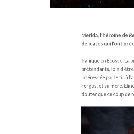
Merida, l’héroïne de
Re
délicates qui l'ont pré
Panique en Ecosse. La p
prétendants, loin d’être
intéressée par le tir à l
Fergus, et sa mère, Elin
douter que ce coup de ma