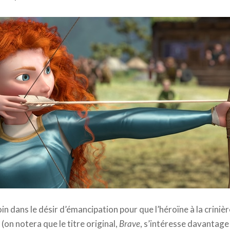
ney Company France
s loin dans le désir d’émancipation pour que l’héroïne à la crin
 (on notera que le titre original,
Brave
, s’intéresse davantage