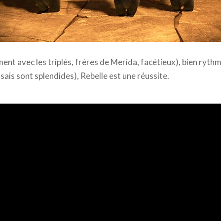
ney Company France
nt avec les triplés, frères de Merida, facétieux), bien rythm
ais sont splendides), Rebelle est une réussite.