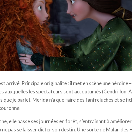
ney Company France
st arrivé. Principale originalité : il met en scène une héroïne 
s auxquelles les spectateurs sont accoutumés (Cendrillon, A
 que je parle). Merida n’a que faire des fanfreluches et se f
couronne.
he, elle passe ses journées en forêt, s’entraînant à améliorer
 à ne pas se laisser dicter son destin. Une sorte de Mulan des 