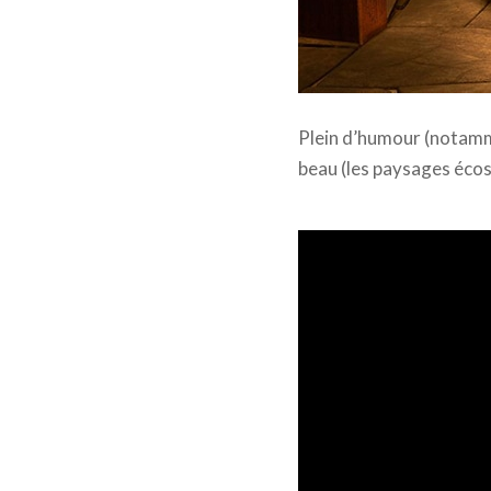
Rebelle © The Walt Dis
Plein d’humour (notamme
beau (les paysages écoss