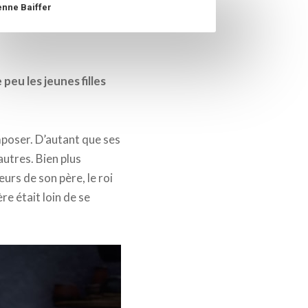
enne Baiffer
peu les jeunes filles
mposer. D’autant que ses
autres. Bien plus
eurs de son père, le roi
re était loin de se