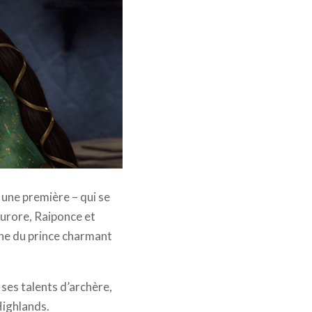
– une première – qui se
urore, Raiponce et
iche du prince charmant
 ses talents d’archère,
Highlands.