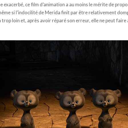
e exacerbé, ce film d’animation a au moins le mérite de prop
, même si l’indocilité de Merida finit par être relativement dom
va trop loin et, après avoir réparé son erreur, elle ne peut fai