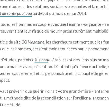
 une étude sur les relations sociales stressantes et la mortali
t de santé publique
au début du mois de mai 2014.
 étude, les hommes en couple avec une femme « exigeante » sel
tres, verraient leur risque de mourir prématurément multiplié 
icle du site
GQ Magazine
, les chercheurs estiment que les fe
s que les hommes, seraient moins touchées par le phénomène
 d’études, parfois «
à la con
« , établissant des liens plus ou 
 sont à manier avec précaution. D’autant qu’à l’heure actuelle,
 seul en cause ; en effet, la personnalité et la capacité de gére
mpact.
 vaut prévenir que guérir » dirait votre grand-mère – enterre
t la méthode dite de la réconciliation sur l’oreiller a largemen
it une étude.