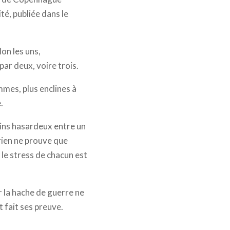
té, publiée dans le
on les uns,
par deux, voire trois.
mmes, plus enclines à
.
moins hasardeux entre un
 rien ne prouve que
r le stress de chacun est
r la hache de guerre ne
t fait ses preuve.