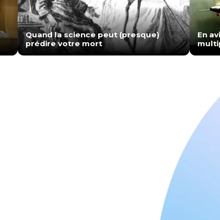
Quand la science peut (presque)
En av
prédire votre mort
multi