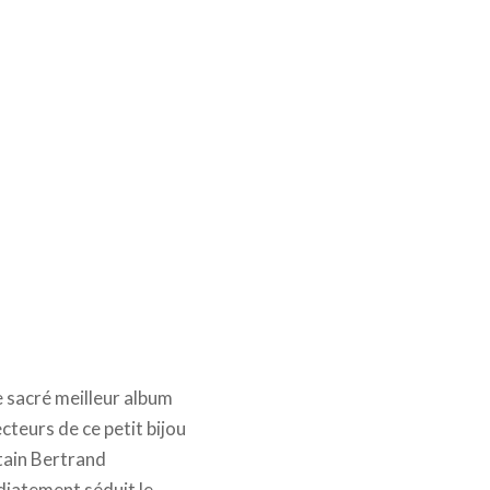
e sacré meilleur album
cteurs de ce petit bijou
rtain Bertrand
diatement séduit le