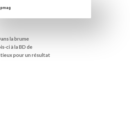
apmag
Dans la brume
s-ci à la BD de
itieux pour un résultat