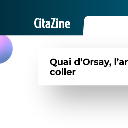
CitaZine
Quai d’Orsay, l’a
coller