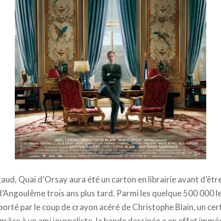
ud, Quai d’Orsay aura été un carton en librairie avant d’êtr
d’Angoulême trois ans plus tard. Parmi les quelque 500 000 le
porté par le coup de crayon acéré de Christophe Blain, un ce
râce à un ami journaliste, la bande dessinée a en effet immé