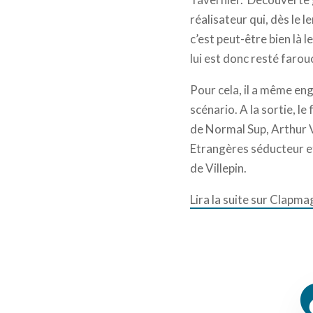
réalisateur qui, dès le 
c’est peut-être bien là 
lui est donc resté farou
Pour cela, il a même eng
scénario. A la sortie, l
de Normal Sup, Arthur V
Etrangères séducteur e
de Villepin.
Lira la suite sur Clapma