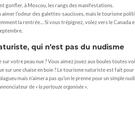
nt gonfler, à Moscou, les rangs des manifestations.
a aimer l’odeur des galettes-saucisses, mais le tourisme poli
emment la rentrée… Si vous trépignez, volez vers le Canada e
septembre.
turiste, qui n’est pas du nudisme
e sur votre peau nue ? Vous aimez jouez aux boules toutes voi
nue sur une chaise en boie ? Le tourisme naturiste est fait pour
lagueu mais n’aimera pas qu’on le prenne pour un simple nudi
, annonciateur de
« la partouze organisée »
.