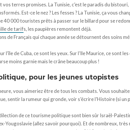
t vos terres promises. La Tunisie, c’est le paradis du bistouri,
formés. Est-ce le nez ? Les fesses ? La Tunisie, ça vous change
 40 000 touristes prêts à passer sur le billard pour se redon
ille de tarif
s, les paupières remontent déjà.
llions de Français qui chaque année se détournent des soins 
ur l’île de Cuba, ce sont les yeux. Sur l’Ile Maurice, ce sont l
rse moins garnie mais le crâne beaucoup plus !
litique, pour les jeunes utopistes
heure, vous aimeriez être de tous les combats. Vous souhaitez 
, sentir la rumeur qui gronde, voir s’écrire l’Histoire (si u
ilection de ce tourisme politique sont bien sûr Israël-Palestin
l’ex-Yougoslavie (allez savoir pourquoi). Et de nombreux, trè