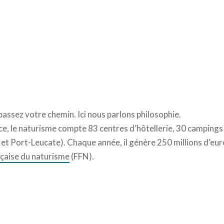
passez votre chemin. Ici nous parlons philosophie.
e, le naturisme compte 83 centres d’hôtellerie, 30 campings a
et Port-Leucate). Chaque année, il génère 250 millions d’euro
çaise du naturisme
(FFN).