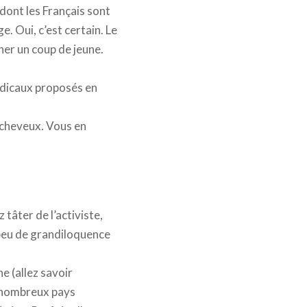
 dont les Français sont
. Oui, c’est certain. Le
ner un coup de jeune.
médicaux proposés en
es cheveux. Vous en
tâter de l’activiste,
n peu de grandiloquence
e (allez savoir
s nombreux pays