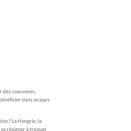
ir des couronnes,
 bénéficier dans un pays
ste ? La Hongrie, la
a se résigner à troquer