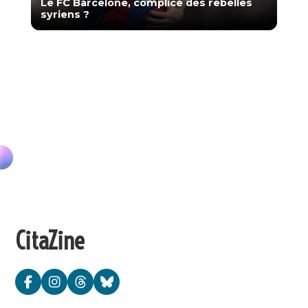
Le FC Barcelone, complice des rebelles
syriens ?
CitaZine