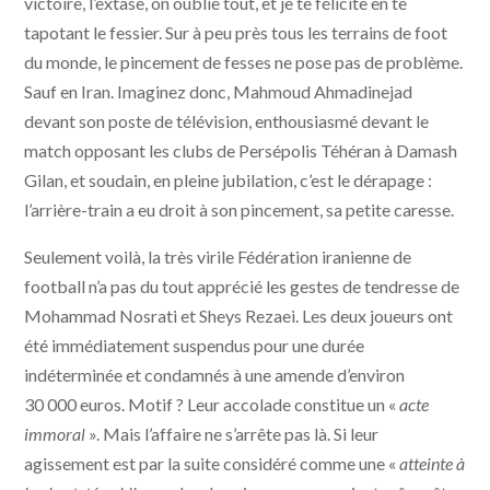
victoire, l’extase, on oublie tout, et je te félicite en te
tapotant le fessier. Sur à peu près tous les terrains de foot
du monde, le pincement de fesses ne pose pas de problème.
Sauf en Iran. Imaginez donc, Mahmoud Ahmadinejad
devant son poste de télévision, enthousiasmé devant le
match opposant les clubs de Persépolis Téhéran à Damash
Gilan, et soudain, en pleine jubilation, c’est le dérapage :
l’arrière-train a eu droit à son pincement, sa petite caresse.
Seulement voilà, la très virile Fédération iranienne de
football n’a pas du tout apprécié les gestes de tendresse de
Mohammad Nosrati et Sheys Rezaei. Les deux joueurs ont
été immédiatement suspendus pour une durée
indéterminée et condamnés à une amende d’environ
30 000 euros. Motif ? Leur accolade constitue un «
acte
immoral
». Mais l’affaire ne s’arrête pas là. Si leur
agissement est par la suite considéré comme une «
atteinte à