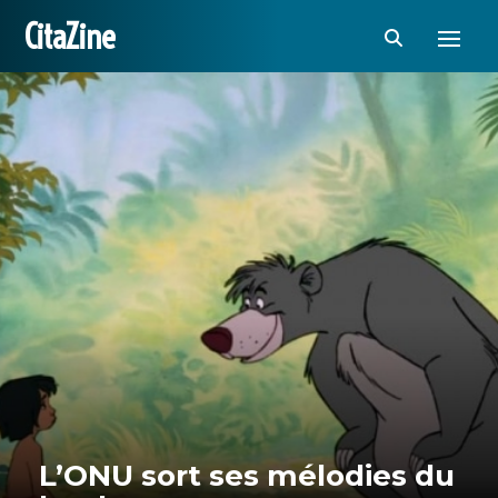
CitaZine
L’ONU sort ses mélodies du