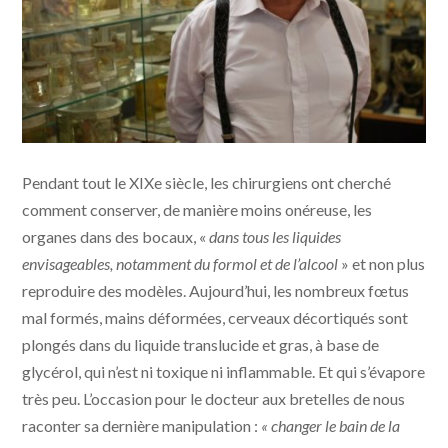
Patrice Josset, directeur du musée Dupuytren. | Photo
Pendant tout le XIXe siècle, les chirurgiens ont cherché
Anthony Renaud
comment conserver, de manière moins onéreuse, les
organes dans des bocaux, «
dans tous les liquides
envisageables, notamment du formol et de l’alcool
» et non plus
reproduire des modèles. Aujourd’hui, les nombreux fœtus
mal formés, mains déformées, cerveaux décortiqués sont
plongés dans du liquide translucide et gras, à base de
glycérol, qui n’est ni toxique ni inflammable. Et qui s’évapore
très peu. L’occasion pour le docteur aux bretelles de nous
raconter sa dernière manipulation :
« changer le bain de la