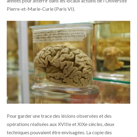
années pour atterrir dans les locaux actuels de l’Université
Pierre-et-Marie-Curie (Paris VI).
Cerveau sur lequel le docteur Paul Broca a pu identifier
Pour garder une trace des lésions observées et des
une des zones du langage, en 1861. | Photo Anthony
Renaud
opérations réalisées aux XVIIIe et XIXe siècles, deux
techniques pouvaient être envisagées. La copie des