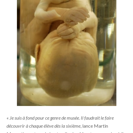
La sirène, fœtus aux jambes fusionnées et
«
Je suis à fond pour ce genre de musée. Il faudrait le faire
pieds joints. | Photo Anthony Renaud
découvrir à chaque élève dès la sixième
, lance Martin