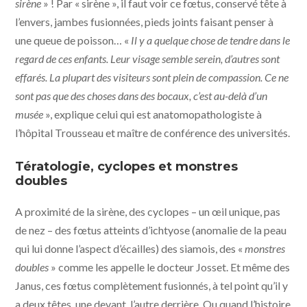
sirène
» ! Par « sirène », il faut voir ce fœtus, conservé tête à
l’envers, jambes fusionnées, pieds joints faisant penser à
une queue de poisson… «
Il y a quelque chose de tendre dans le
regard de ces enfants. Leur visage semble serein, d’autres sont
effarés. La plupart des visiteurs sont plein de compassion. Ce ne
sont pas que des choses dans des bocaux, c’est au-delà d’un
musée
», explique celui qui est anatomopathologiste à
l’hôpital Trousseau et maître de conférence des universités.
Tératologie, cyclopes et monstres
doubles
A proximité de la sirène, des cyclopes – un œil unique, pas
de nez – des fœtus atteints d’ichtyose (anomalie de la peau
qui lui donne l’aspect d’écailles) des siamois, des «
monstres
doubles
» comme les appelle le docteur Josset. Et même des
Janus, ces fœtus complètement fusionnés, à tel point qu’il y
a deux têtes, une devant, l’autre derrière. Ou quand l’histoire