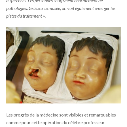
différences. Les personnes souffraient énormément de
pathologies. Grâce à ce musée, on voit également émerger les
pistes du traitement
».
Avant/après une opération du professeur Dubois pour
Les progrès de la médecine sont visibles et remarquables
une fente labio-palatine. | Photo Anthony Renaud
comme pour cette opération du célèbre professeur