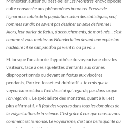
Monestier, auteur du best-seller
Les Monstres
, encyclopédie
culte consacrée aux phénomènes humains.
Preuve de
l’ignorance totale de la population, selon des statistiques, neuf
hommes sur dix ne savent pas dessiner un sexe de femme !
Alors, leur parler de fœtus, d’accouchements, de mort-nés… c’est
comme si vous mettiez un Néandertalien devant une explosion
nucléaire : il ne sait pas d’où ça vient ni où ça va
. »
Et lorsque l’on aborde l’hypothèse du voyeurisme chez les
visiteurs, face à ces squelettes d’enfants aux crânes
disproportionnés ou devant un fœtus aux viscères
pendants, Patrice Josset est dubitatif. «
Je crois que le
voyeurisme est dans l’œil de celui qui regarde, pas dans ce que
l’on regarde
». Le spécialiste des monstres, quant à lui, est
plus affirmatif. «
Il faut des voyeurs dans tous les domaines de
la vulgarisation de la science. C’est grâce à eux que nous savons
comment est le monde. Le voyeurisme, c’est une belle qualité du