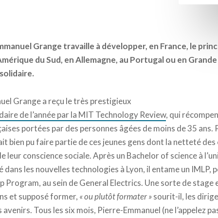
mmanuel Grange travaille à développer, en France, le prin
 Amérique du Sud, en Allemagne, au Portugal ou en Grand
olidaire.
el Grange a reçu le très prestigieux
lidaire de l’année par la MIT Technology Review
, qui récompen
ançaises portées par des personnes âgées de moins de 35 ans. 
rait bien pu faire partie de ces jeunes gens dont la netteté de
de leur conscience sociale. Après un Bachelor of science à l’u
é dans les nouvelles technologies à Lyon, il entame un IMLP, 
rogram, au sein de General Electrics. Une sorte de stage en
ans et supposé former,
« ou plutôt formater »
sourit-il, les dir
ifs avenirs. Tous les six mois, Pierre-Emmanuel (ne l’appelez p