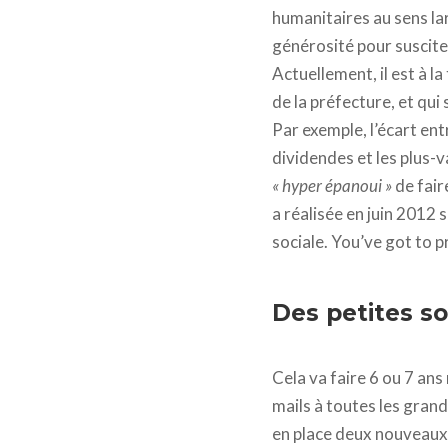
humanitaires au sens la
générosité pour susciter
Actuellement, il est à l
de la préfecture, et qui
Par exemple, l’écart entre
dividendes et les plus-
« hyper épanoui »
de fai
a réalisée en juin 2012 
sociale. You’ve got to 
Des petites 
Cela va faire 6 ou 7 an
mails à toutes les grand
en place deux nouveaux 