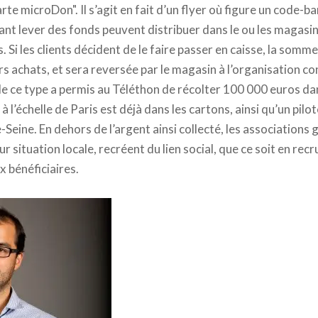
"carte microDon". Il s’agit en fait d’un flyer où figure un code
ant lever des fonds peuvent distribuer dans le ou les magasin
Si les clients décident de le faire passer en caisse, la somme
rs achats, et sera reversée par le magasin à l’organisation 
de ce type a permis au Téléthon de récolter 100 000 euros d
à l’échelle de Paris est déjà dans les cartons, ainsi qu’un pilo
Seine. En dehors de l’argent ainsi collecté, les associations 
 leur situation locale, recréent du lien social, que ce soit en r
 bénéficiaires.