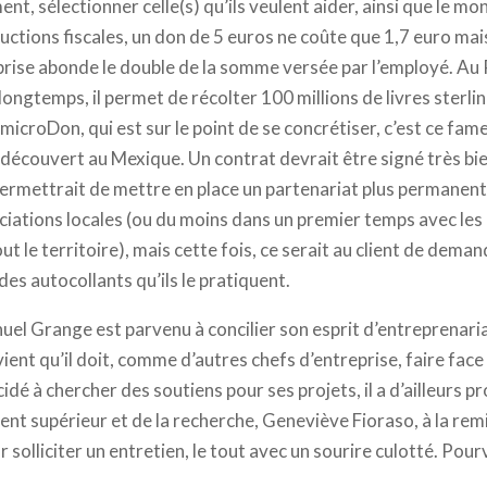
t, sélectionner celle(s) qu’ils veulent aider, ainsi que le mon
uctions fiscales, un don de 5 euros ne coûte que 1,7 euro mai
reprise abonde le double de la somme versée par l’employé. A
 longtemps, il permet de récolter 100 millions de livres sterl
microDon, qui est sur le point de se concrétiser, c’est ce fam
écouvert au Mexique. Un contrat devrait être signé très bi
 permettrait de mettre en place un partenariat plus permanent.
ociations locales (ou du moins dans un premier temps avec les
 le territoire), mais cette fois, ce serait au client de deman
es autocollants qu’ils le pratiquent.
el Grange est parvenu à concilier son esprit d’entreprenaria
ient qu’il doit, comme d’autres chefs d’entreprise, faire face
idé à chercher des soutiens pour ses projets, il a d’ailleurs pr
ent supérieur et de la recherche, Geneviève Fioraso, à la rem
solliciter un entretien, le tout avec un sourire culotté. Pour