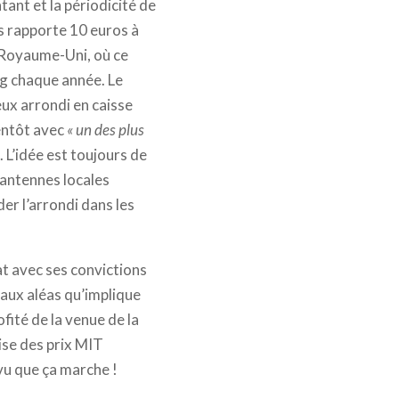
tant et la périodicité de
s rapporte 10 euros à
u Royaume-Uni, où ce
ing chaque année. Le
eux arrondi en caisse
entôt avec
« un des plus
 L’idée est toujours de
 antennes locales
der l’arrondi dans les
t avec ses convictions
 aux aléas qu’implique
ofité de la venue de la
ise des prix MIT
vu que ça marche !