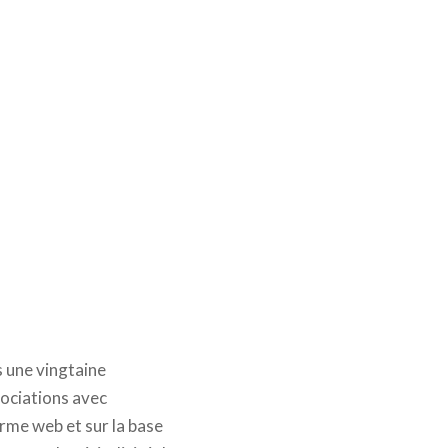
s une vingtaine
ssociations avec
orme web et sur la base