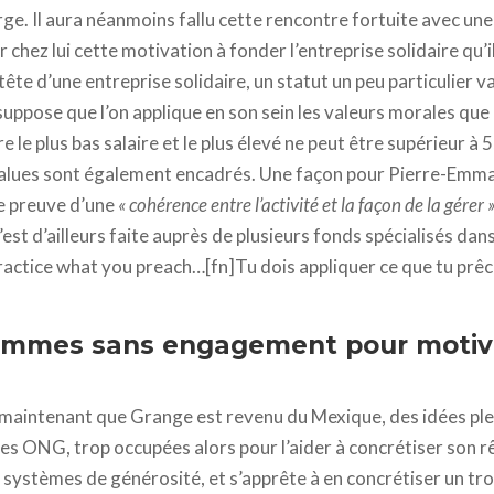
rge. Il aura néanmoins fallu cette rencontre fortuite avec un
 chez lui cette motivation à fonder l’entreprise solidaire qu’il
a tête d’une entreprise solidaire, un statut un peu particulier 
 suppose que l’on applique en son sein les valeurs morales que 
 le plus bas salaire et le plus élevé ne peut être supérieur à 5, 
values sont également encadrés. Une façon pour Pierre-Emma
re preuve d’une
« cohérence entre l’activité et la façon de la gérer »
s’est d’ailleurs faite auprès de plusieurs fonds spécialisés dan
practice what you preach…[fn]Tu dois appliquer ce que tu prêc
sommes sans engagement pour motiv
s maintenant que Grange est revenu du Mexique, des idées ple
es ONG, trop occupées alors pour l’aider à concrétiser son rê
systèmes de générosité, et s’apprête à en concrétiser un tro