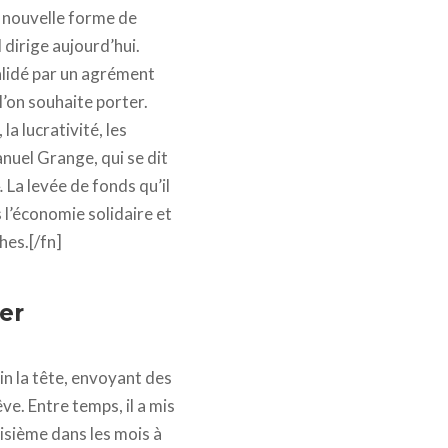
e nouvelle forme de
 dirige aujourd’hui.
validé par un agrément
l’on souhaite porter.
la lucrativité, les
nuel Grange, qui se dit
.
La levée de fonds qu’il
s l’économie solidaire et
hes.[/fn]
er
in la tête, envoyant des
ve. Entre temps, il a mis
isième dans les mois à