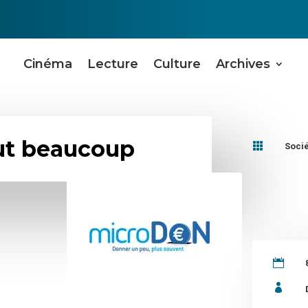
Cinéma
Lecture
Culture
Archives
ut beaucoup

Soci

