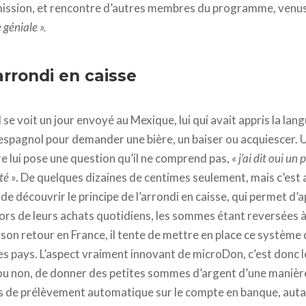
mission, et rencontre d’autres membres du programme, venus 
géniale ».
’arrondi en caisse
l se voit un jour envoyé au Mexique, lui qui avait appris la la
d’espagnol pour demander une bière, un baiser ou acquiescer. 
re lui pose une question qu’il ne comprend pas,
« j’ai dit oui un
té »
. De quelques dizaines de centimes seulement, mais c’est 
it de découvrir le principe de l’arrondi en caisse, qui permet d’
lors de leurs achats quotidiens, les sommes étant reversées 
dès son retour en France, il tente de mettre en place ce système 
 pays. L’aspect vraiment innovant de microDon, c’est donc le
ou non, de donner des petites sommes d’argent d’une manière
as de prélèvement automatique sur le compte en banque, auta