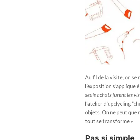
Au fil de la visite, on 
l’exposition s’applique 
seuls achats furent les vis
l’atelier d'upclycling "c
objets. On ne peut que r
tout se transforme »
Pas si simple