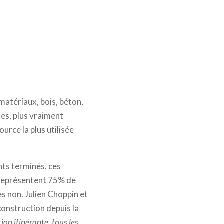
 matériaux, bois, béton,
es, plus vraiment
urce la plus utilisée
ents terminés, ces
s représentent 75% de
s non. Julien Choppin et
construction depuis la
ion itinérante, tous les