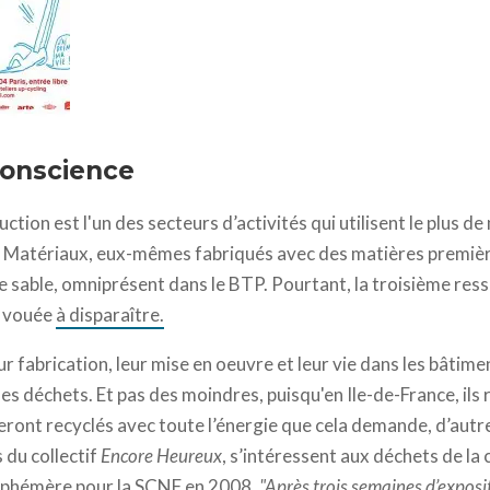
conscience
ction est l'un des secteurs d’activités qui utilisent le plus de
…. Matériaux, eux-mêmes fabriqués avec des matières premièr
 sable, omniprésent dans le BTP. Pourtant, la troisième resso
it vouée
à disparaître.
eur fabrication, leur mise en oeuvre et leur vie dans les bâtim
s déchets. Et pas des moindres, puisqu'en Ile-de-France, il
eront recyclés avec toute l’énergie que cela demande, d’autre
s du collectif
Encore Heureux
, s’intéressent aux déchets de la 
 éphémère pour la SCNF en 2008.
"Après trois semaines d’exposit