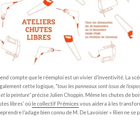
se rend compte que le réemploi est un vivier d’inventivité. La s
également cette logique, "
tous les panneaux sont issus de l’expo
 et la peinture"
précise Julien Choppin. Même les chutes de bois
hutes libres' où
le collectif Prémices
vous aidera à les transfo
eprendre l’adage bien connu de M. De Lavoisier « Rien ne se pe