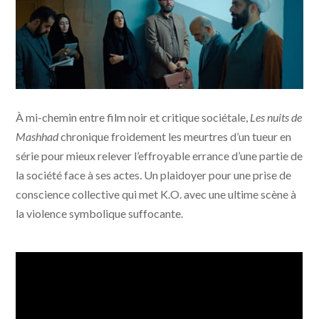
Les nuits de Mashhad © Profile Pictures - One Two
À mi-chemin entre film noir et critique sociétale,
Les nuits de
Films - Wild Bunch International - Metropolitan
Filmexport
Mashhad
chronique froidement les meurtres d’un tueur en
série pour mieux relever l’effroyable errance d’une partie de
la société face à ses actes. Un plaidoyer pour une prise de
conscience collective qui met K.O. avec une ultime scène à
la violence symbolique suffocante.