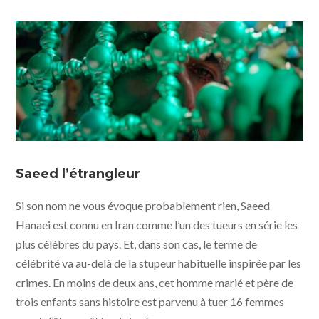
Les nuits de Mashhad © Profile Pictures - One Two
Films - Wild Bunch International - Metropolitan
Saeed l’étrangleur
Filmexport
Si son nom ne vous évoque probablement rien, Saeed
Hanaei est connu en Iran comme l’un des tueurs en série les
plus célèbres du pays. Et, dans son cas, le terme de
célébrité va au-delà de la stupeur habituelle inspirée par les
crimes. En moins de deux ans, cet homme marié et père de
trois enfants sans histoire est parvenu à tuer 16 femmes