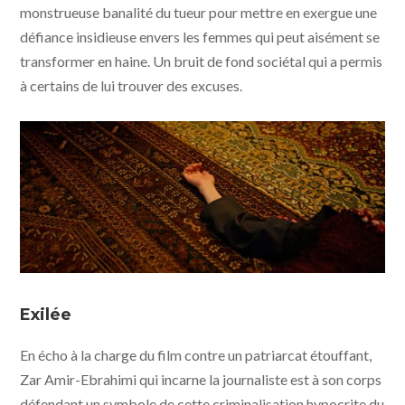
monstrueuse banalité du tueur pour mettre en exergue une
défiance insidieuse envers les femmes qui peut aisément se
transformer en haine. Un bruit de fond sociétal qui a permis
à certains de lui trouver des excuses.
Les nuits de Mashhad © Profile Pictures - One Two
Films - Wild Bunch International - Metropolitan
Exilée
Filmexport
En écho à la charge du film contre un patriarcat étouffant,
Zar Amir-Ebrahimi qui incarne la journaliste est à son corps
défendant un symbole de cette criminalisation hypocrite du