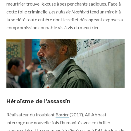
meurtrier trouve l’excuse à ses penchants sadiques. Face à
cette folie criminelle,
Les nuits de Mashhad
tend un miroir à
la société toute entière dont le reflet dérangeant expose sa
compromission coupable vis à vis du meurtrier.
Les nuits de Mashhad © Profile Pictures - One Two
Films - Wild Bunch International - Metropolitan
Héroïsme de l’assassin
Filmexport
Réalisateur du troublant
Border
(2017), Ali Abbasi
interroge une nouvelle fois l’humanité avec ce thriller
crépusculaire. Il a commencé à s’intéresser à l’affaire lors du