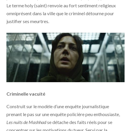
Le terme holy (saint) renvoie au fort sentiment religieux
omniprésent dans la ville que le criminel détourne pour
justifier ses meurtres.
Les nuits de Mashhad © Profile Pictures - One Two
Criminelle vacuité
Films - Wild Bunch International - Metropolitan
Filmexport
Construit sur le modèle d’une enquête journalistique
prenant le pas sur une enquête policière peu enthousiaste,
Les nuits de Mashhad
se détache des faits réels pour se
concentrer sur les motivations du tueur. Servi par la