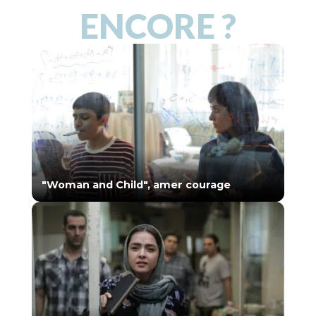
ENCORE ?
"Woman and Child", amer courage