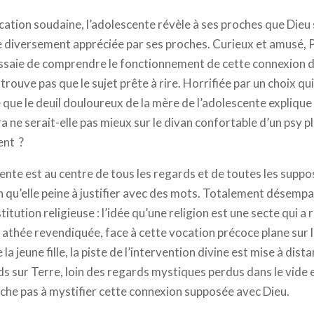
cation soudaine, l’adolescente révèle à ses proches que Dieu 
 diversement appréciée par ses proches. Curieux et amusé, P
saie de comprendre le fonctionnement de cette connexion di
rouve pas que le sujet prête à rire. Horrifiée par un choix qui
e que le deuil douloureux de la mère de l’adolescente expliqu
ara ne serait-elle pas mieux sur le divan confortable d’un psy p
ent ?
ente est au centre de tous les regards et de toutes les suppo
n qu’elle peine à justifier avec des mots. Totalement désemp
titution religieuse : l’idée qu’une religion est une secte qui a r
 athée revendiquée, face à cette vocation précoce plane sur le
a jeune fille, la piste de l’intervention divine est mise à dista
eds sur Terre, loin des regards mystiques perdus dans le vide
rche pas à mystifier cette connexion supposée avec Dieu.