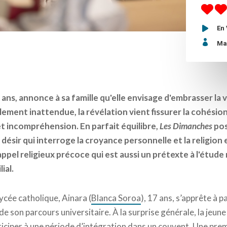
En

Ma
 ans, annonce à sa famille qu'elle envisage d'embrasser la 
ement inattendue, la révélation vient fissurer la cohésion
et incompréhension. En parfait équilibre,
Les Dimanches
pos
désir qui interroge la croyance personnelle et la religion 
ppel religieux précoce qui est aussi un prétexte à l'étude
ial.
lycée catholique, Ainara (
Blanca Soroa
), 17 ans, s’apprête à p
 de son parcours universitaire. À la surprise générale, la jeune
rticiper à une période d’intégration dans un couvent. Une pre