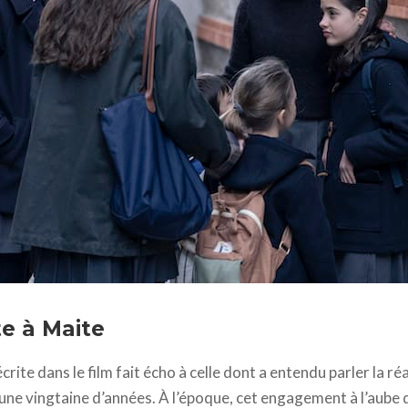
nta media, Colosé producciones, Sayaka producciones, Encanta film
A.I.E0., Movistar plus+, Le Pacte
te à Maite
rite dans le film fait écho à celle dont a entendu parler la ré
 une vingtaine d’années. À l’époque, cet engagement à l’aube d