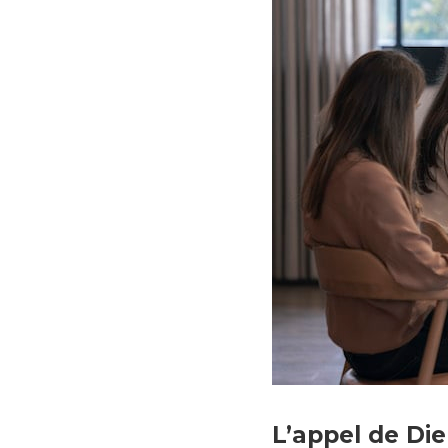
Les Dimanches © Buenapi
desencuentros película, 
L’appel de Di