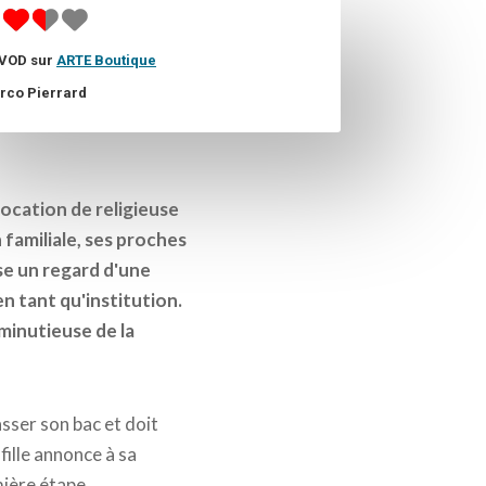
 VOD sur
ARTE Boutique
rco Pierrard
vocation de religieuse
 familiale, ses proches
e un regard d'une
en tant qu'institution.
 minutieuse de la
asser son bac et doit
 fille annonce à sa
mière étape