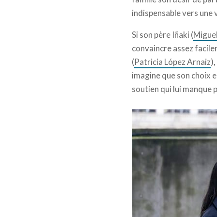
indispensable vers une v
Si son père Iñaki (
Migue
convaincre assez facile
(
Patricia López Arnaiz
)
imagine que son choix es
soutien qui lui manque p