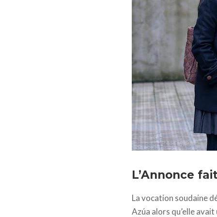
Les Dimanches © Buenapi
desencuentros película, 
L’Annonce fai
La vocation soudaine déc
Azúa alors qu’elle avait