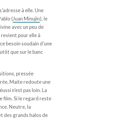
s’adresse à elle. Une
ablo (
Juan Minujín
), le
vine avec un peu de
 revient pour elle à
e ce besoin soudain d’une
lutôt que sur le banc
sitions, pressée
arée, Maite redoute une
éussi n’est pas loin. La
 film. Si le regard reste
nce. Neutre, la
 et des grands halos de