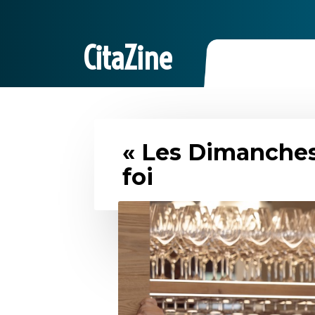
CitaZine
« Les Dimanches 
foi