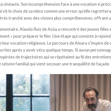
 cinéaste. Son incompréhension face à une vocation si préco
 vit le choix de sa nièce comme une erreur qu’elle regrettera
rès tranché avec des visions plus compréhensives, offrant un
mentaire, Alauda Ruiz de Azúa a rencontré des jeunes filles
ment » pour préparer le film. Une étape qui consiste à rejoin
 leur vocation religieuse. Le parcours de Ainara s’inspire de c
orties après y avoir vécu quelque temps. Si aucun personnage 
nspirées de trajectoires qui se répétaient au fil des entretie
e séisme familial qui vient secouer une tranquillité de façade.