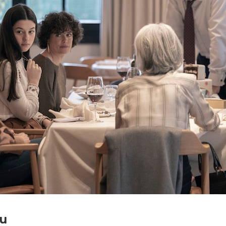
nta media, Colosé producciones, Sayaka producciones, Encanta film
A.I.E0., Movistar plus+, Le Pacte
eu