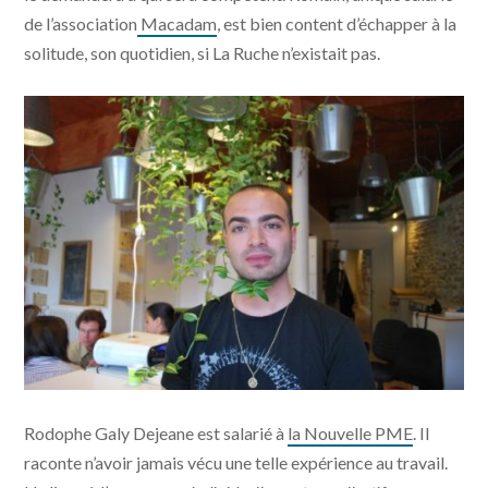
de l’association
Macadam
, est bien content d’échapper à la
solitude, son quotidien, si La Ruche n’existait pas.
Romain - Photo Dorothée Duchemin
Rodophe Galy Dejeane est salarié à
la Nouvelle PME
. Il
raconte n’avoir jamais vécu une telle expérience au travail.