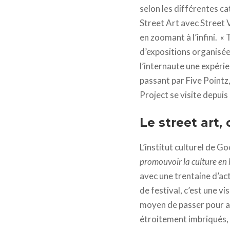
selon les différentes c
Street Art avec Street 
en zoomant à l’infini. «
d’expositions organisée
l’internaute une expéri
passant par Five Pointz,
Project se visite depui
Le street art
L’institut culturel de G
promouvoir la culture en l
avec une trentaine d’act
de festival, c’est une v
moyen de passer pour aut
étroitement imbriqués, 