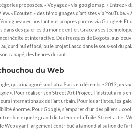
atégories proposées. « Voyagez » via google map. « Entrez » d
View. « Ecoutez » des témoignages d’artistes via YouTube. «
 Témoignez » en postant vos propres photos via Google +. Et « 
s dans des galeries du monde entier. Grâce à ses technologi
ence inédite et interactive. Des fresques de Bogota, aux oeuv
 aujourd’hui effacé, ou le projet Lasco dans le sous-sol du pa
s son canapé, des heures durant.
, chouchou du Web
oogle,
qui a inauguré son Lab a Paris
en décembre 2013,
« a vo
igne »
. Pour réaliser son Street Art Project, l’institut a mis e
eurs internationaux de l’art urbain. Pour les artistes, les gal
isibilité énorme. Pour Google, s’emparer d’un des piliers « cool
re chose que le grand dictateur de la Toile. Street art et We
le Web ayant largement contribué à la mondialisation de l’art