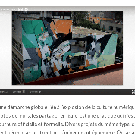
 Kofie. | Street Art Project
 une démarche globale liée à l’explosion de la culture numériq
tos de murs, les partager en ligne, est une pratique qui n’es
ournure officielle et formelle. Divers projets du même type,
ulent pérenniser le street art, éminemment éphémère. On se s