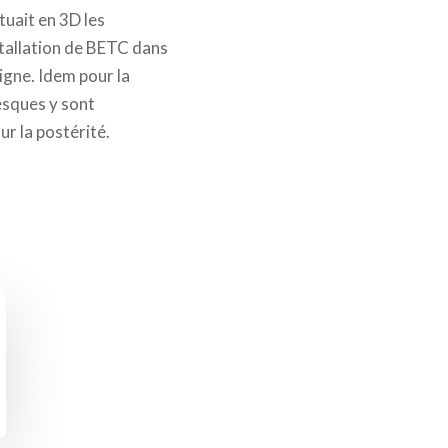
tuait en 3D les
nstallation de BETC dans
ligne. Idem pour la
resques y sont
r la postérité.