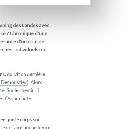
amping des Landes avec
urface ? Chronique d'une
esante d'un criminel
échés, individuels ou
ans, qui vit sa dernière
 Demoustier
). Alors
e. Sur le chemin, il
 et Oscar chute
ée que le corps soit
te de faire bonne figure