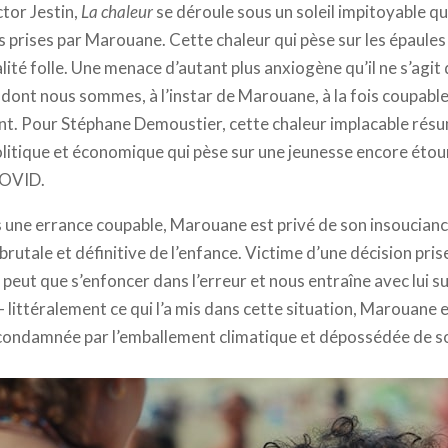
tor Jestin,
La chaleur
se déroule sous un soleil impitoyable qu
 prises par Marouane. Cette chaleur qui pèse sur les épaules 
lité folle. Une menace d’autant plus anxiogène qu’il ne s’agit
ont nous sommes, à l’instar de Marouane, à la fois coupable
nt. Pour Stéphane Demoustier, cette chaleur implacable rés
litique et économique qui pèse sur une jeunesse encore étou
COVID.
s une errance coupable, Marouane est privé de son insoucian
 brutale et définitive de l’enfance. Victime d’une décision pris
peut que s’enfoncer dans l’erreur et nous entraîne avec lui s
 littéralement ce qui l’a mis dans cette situation, Marouane 
condamnée par l’emballement climatique et dépossédée de so