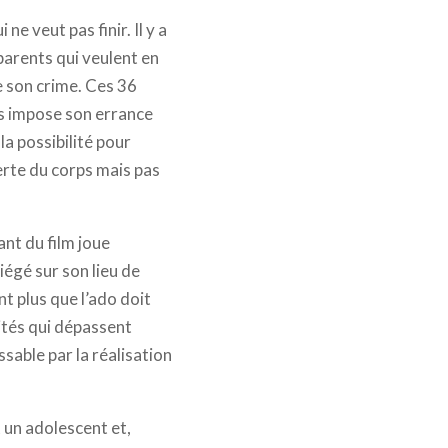
e veut pas finir. Il y a
parents qui veulent en
e son crime. Ces 36
us impose son errance
a possibilité pour
rte du corps mais pas
ant du film joue
iégé sur son lieu de
t plus que l’ado doit
ités qui dépassent
able par la réalisation
 un adolescent et,