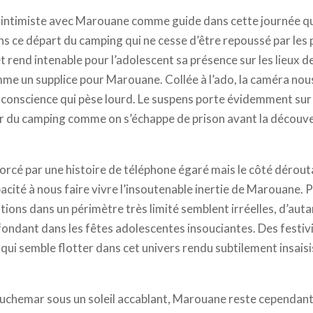
r intimiste avec Marouane comme guide dans cette journée qui n
s ce départ du camping qui ne cesse d’être repoussé par les 
t rend intenable pour l’adolescent sa présence sur les lieux d
me un supplice pour Marouane. Collée à l’ado, la caméra no
conscience qui pèse lourd. Le suspens porte évidemment sur l
 du camping comme on s’échappe de prison avant la découve
nforcé par une histoire de téléphone égaré mais le côté dérout
cité à nous faire vivre l’insoutenable inertie de Marouane. P
ons dans un périmètre très limité semblent irréelles, d’autan
fondant dans les fêtes adolescentes insouciantes. Des festiv
 semble flotter dans cet univers rendu subtilement insaisiss
uchemar sous un soleil accablant, Marouane reste cependant