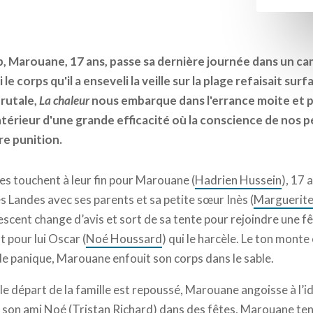
b, Marouane, 17 ans, passe sa dernière journée dans un c
i le corps qu'il a enseveli la veille sur la plage refaisait s
rutale,
La chaleur
nous embarque dans l'errance moite et p
 intérieur d'une grande efficacité où la conscience de nos p
ire punition.
es touchent à leur fin pour Marouane (
Hadrien Hussein
), 17 
s Landes avec ses parents et sa petite sœur Inès (
Marguerite
lescent change d’avis et sort de sa tente pour rejoindre une fêt
 pour lui Oscar (
Noé Houssard
) qui le harcèle. Le ton monte
de panique, Marouane enfouit son corps dans le sable.
le départ de la famille est repoussé, Marouane angoisse à l’id
 son ami Noé (
Tristan Richard
) dans des fêtes, Marouane ten