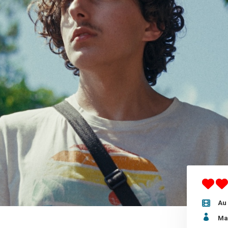
Au 

Ma