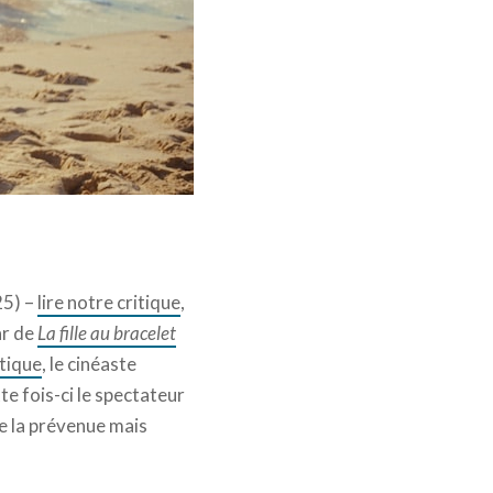
5) –
lire notre critique
,
ar de
La fille au bracelet
itique
, le cinéaste
te fois-ci le spectateur
 de la prévenue mais