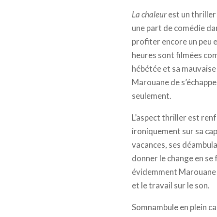
La chaleur
est un thrille
une part de comédie dan
profiter encore un peu e
heures sont filmées com
hébétée et sa mauvaise 
Marouane de s’échapper
seulement.
L’aspect thriller est re
ironiquement sur sa capa
vacances, ses déambulati
donner le change en se 
évidemment Marouane qui
et le travail sur le son.
Somnambule en plein ca