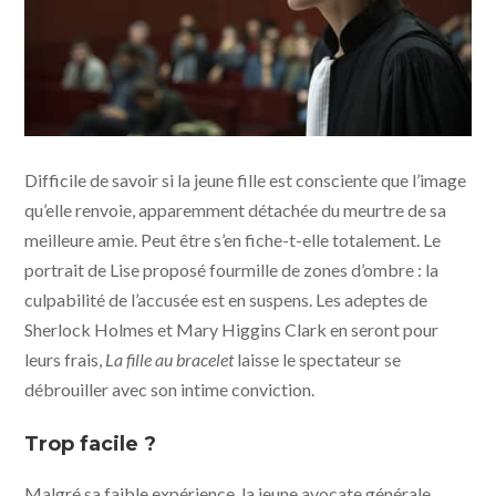
La fille au bracelet - photo © Matthieu Ponchel pour
Difficile de savoir si la jeune fille est consciente que l’image
Petit Film - FraKas productions - France 3 cinema
qu’elle renvoie, apparemment détachée du meurtre de sa
meilleure amie. Peut être s’en fiche-t-elle totalement. Le
portrait de Lise proposé fourmille de zones d’ombre : la
culpabilité de l’accusée est en suspens. Les adeptes de
Sherlock Holmes et Mary Higgins Clark en seront pour
leurs frais,
La fille au bracelet
laisse le spectateur se
débrouiller avec son intime conviction.
Trop facile ?
Malgré sa faible expérience, la jeune avocate générale