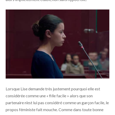
La fille au bracelet - photo © Matthieu Ponchel pour
Lorsque Lise demande très justement pourquoi elle est
Petit Film - FraKas productions - France 3 cinema
considérée comme une « fille facile » alors que son
partenaire n’est lui pas considéré comme un garçon facile, le
propos féministe fait mouche. Comme dans toute bonne