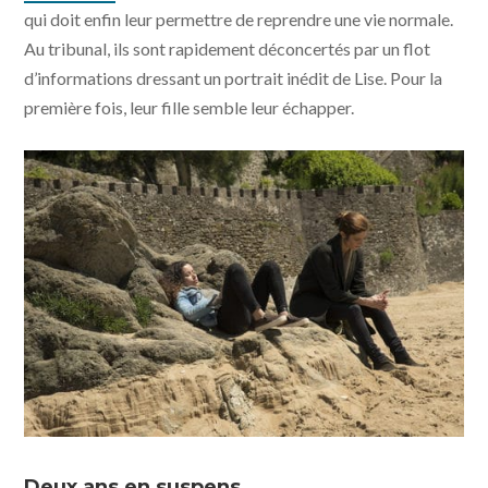
qui doit enfin leur permettre de reprendre une vie normale.
Au tribunal, ils sont rapidement déconcertés par un flot
d’informations dressant un portrait inédit de Lise. Pour la
première fois, leur fille semble leur échapper.
La fille au bracelet - photo © Matthieu Ponchel pour
Petit Film - FraKas productions - France 3 cinema
Deux ans en suspens