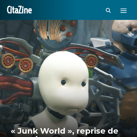
CitaZine
« Junk World », reprise de