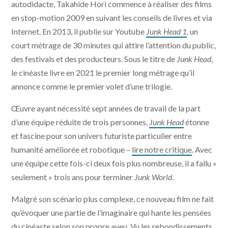
autodidacte, Takahide Hori commence à réaliser des films
en stop-motion 2009 en suivant les conseils de livres et via
Internet. En 2013, il publie sur Youtube
Junk Head 1
,
un
court métrage de 30 minutes qui attire l’attention du public,
des festivals et des producteurs. Sous le titre de
Junk Head
,
le cinéaste livre en 2021 le premier long métrage qu’il
annonce comme le premier volet d’une trilogie.
Œuvre ayant nécessité sept années de travail de la part
d’une équipe réduite de trois personnes,
Junk Head
étonne
et fascine pour son univers futuriste particulier entre
humanité améliorée et robotique –
lire notre critique
. Avec
une équipe cette fois-ci deux fois plus nombreuse, il a fallu «
seulement » trois ans pour terminer
Junk World
.
Malgré son scénario plus complexe, ce nouveau film ne fait
qu’évoquer une partie de l’imaginaire qui hante les pensées
du cinéaste selon son propre aveu. Vu les rebondissements